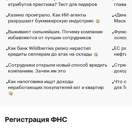
атрибутов престижа? Тест для лидеров
глава к
Казино проиграло. Как ИИ-агенты
«Деньги
разрушают букмекерскую индустрию
Маск в 
Выживают сильнейших. Почему компании
Функции
избавляются от лучших сотрудников
основ э
Как банк Wildberries резко нарастил
ЕС раз
кредиты селлерам до атак на склады
нефти —
Сотрудники открыли новый способ вредить
Стресс 
компаниям. Зачем им это
доходов
Как налоговики ищут доходы
Что обв
неработающих покупателей яхт и квартир
для Tel
Регистрация ФНС