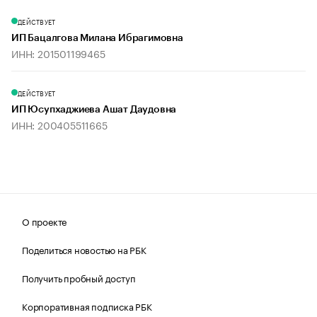
ДЕЙСТВУЕТ
ИП Бацалгова Милана Ибрагимовна
ИНН: 201501199465
ДЕЙСТВУЕТ
ИП Юсупхаджиева Ашат Даудовна
ИНН: 200405511665
О проекте
Поделиться новостью на РБК
Получить пробный доступ
Корпоративная подписка РБК