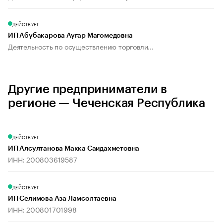
ДЕЙСТВУЕТ
ИП Абубакарова Аугар Магомедовна
Деятельность по осуществлению торговли...
Другие предприниматели в
регионе — Чеченская Республика
ДЕЙСТВУЕТ
ИП Алсултанова Макка Саидахметовна
ИНН: 200803619587
ДЕЙСТВУЕТ
ИП Селимова Аза Ламсолтаевна
ИНН: 200801701998