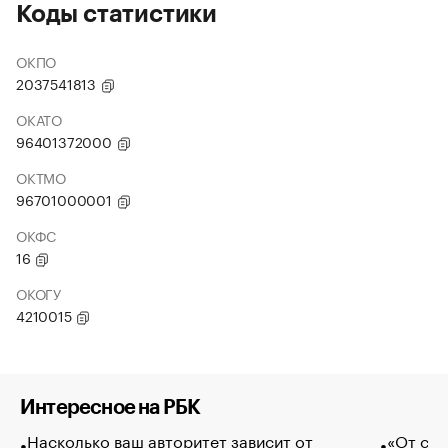
Коды статистики
ОКПО
2037541813
ОКАТО
96401372000
ОКТМО
96701000001
ОКФС
16
ОКОГУ
4210015
Интересное на РБК
Насколько ваш авторитет зависит от
«От спо