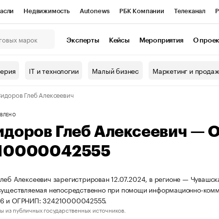
асли
Недвижимость
Autonews
РБК Компании
Телеканал
Р
К Курсы
РБК Life
Тренды
Визионеры
Национальные проекты
Эксперты
Кейсы
Мероприятия
О прое
онный клуб
Исследования
Кредитные рейтинги
Франшизы
Г
терия
IT и технологии
Малый бизнес
Маркетинг и прода
Проверка контрагентов
Политика
Экономика
Бизнес
идоров Глеб Алексеевич
ы
ВЛЕНО
идоров Глеб Алексеевич — 
10000042555
леб Алексеевич зарегистрирован 12.07.2024, в регионе — Чувашска
существляемая непосредственно при помощи информационно-комм
6 и ОГРНИП: 324210000042555.
ы из публичных государственных источников.