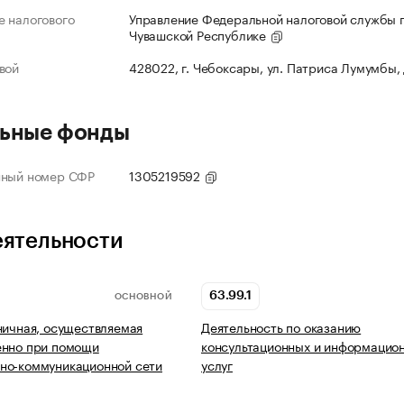
 налогового
Управление Федеральной налоговой службы 
Чувашской Республике
вой
428022, г. Чебоксары, ул. Патриса Лумумбы,
ьные фонды
нный номер СФР
1305219592
еятельности
63.99.1
ОСНОВНОЙ
ничная, осуществляемая
Деятельность по оказанию
енно при помощи
консультационных и информацио
но-коммуникационной сети
услуг