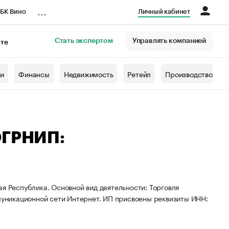
...
БК Вино
Личный кабинет
Стать экспертом
Управлять компанией
кте
азета
жи
Финансы
Недвижимость
Ретейл
Производство
ОГРНИП:
я Республика. Основной вид деятельности: Торговля
уникационной сети Интернет. ИП присвоены реквизиты ИНН: