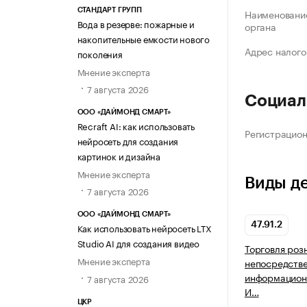
СТАНДАРТ ГРУПП
Наименование
Вода в резерве: пожарные и
органа
накопительные емкости нового
Адрес налого
поколения
Мнение эксперта
7 августа 2026
Социал
ООО «ДАЙМОНД СМАРТ»
Recraft AI: как использовать
Регистрацио
нейросеть для создания
картинок и дизайна
Мнение эксперта
Виды д
7 августа 2026
ООО «ДАЙМОНД СМАРТ»
47.91.2
Как использовать нейросеть LTX
Studio AI для создания видео
Торговля роз
Мнение эксперта
непосредств
информацион
7 августа 2026
И…
ЦКР