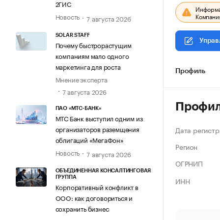
2ГИС
Информац
Компания
Новость
7 августа 2026
SOLAR STAFF
Управ
Почему быстрорастущим
компаниям мало одного
маркетинга для роста
Профиль
Мнение эксперта
7 августа 2026
Профи
ПАО «МТС-БАНК»
МТС Банк выступил одним из
организаторов раземщения
Дата регистр
облигаций «МегаФон»
Регион
Новость
7 августа 2026
ОГРНИП
ОБЪЕДИНЕННАЯ КОНСАЛТИНГОВАЯ
ГРУППА
ИНН
Корпоративный конфликт в
ООО: как договориться и
сохранить бизнес