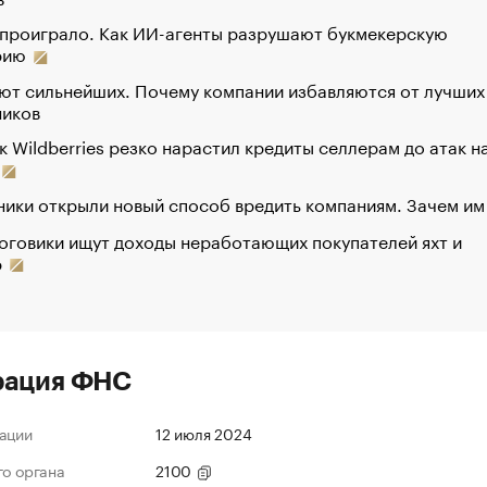
 проиграло. Как ИИ-агенты разрушают букмекерскую
рию
ют сильнейших. Почему компании избавляются от лучших
ников
к Wildberries резко нарастил кредиты селлерам до атак н
ики открыли новый способ вредить компаниям. Зачем им
оговики ищут доходы неработающих покупателей яхт и
р
рация ФНС
ации
12 июля 2024
го органа
2100