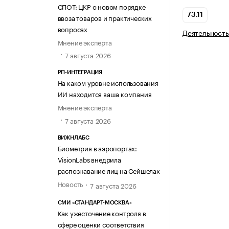
СПОТ: ЦКР о новом порядке
73.11
ввоза товаров и практических
вопросах
Деятельность
Мнение эксперта
7 августа 2026
РП-ИНТЕГРАЦИЯ
На каком уровне использования
ИИ находится ваша компания
Мнение эксперта
7 августа 2026
ВИЖНЛАБС
Биометрия в аэропортах:
VisionLabs внедрила
распознавание лиц на Сейшелах
Новость
7 августа 2026
СМИ «СТАНДАРТ-МОСКВА»
Как ужесточение контроля в
сфере оценки соответствия