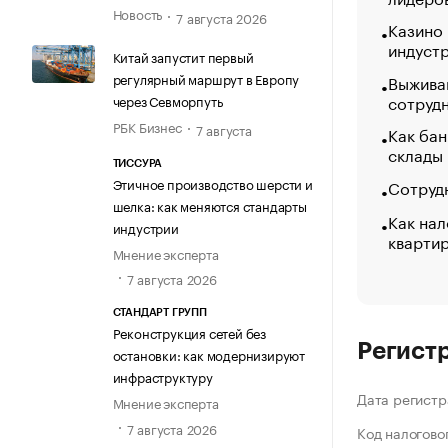
Новость
7 августа 2026
Казино
индуст
Китай запустит первый
регулярный маршрут в Европу
Выжива
сотруд
через Севморпуть
РБК Бизнес
7 августа
Как бан
склады
ТИССУРА
Этичное производство шерсти и
Сотрудн
шелка: как меняются стандарты
Как нал
индустрии
кварти
Мнение эксперта
7 августа 2026
СТАНДАРТ ГРУПП
Реконструкция сетей без
Регист
остановки: как модернизируют
инфраструктуру
Дата регистр
Мнение эксперта
7 августа 2026
Код налогово