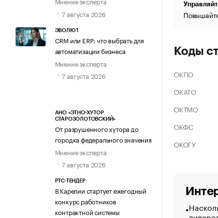
Мнение эксперта
Управляйт
7 августа 2026
Повышайте
ЭВОЛЮТ
CRM или ERP: что выбрать для
Коды с
автоматизации бизнеса
Мнение эксперта
ОКПО
7 августа 2026
ОКАТО
ОКТМО
АНО «ЭТНО-ХУТОР
СТАРОЗОЛОТОВСКИЙ»
ОКФС
От разрушенного хутора до
городка федерального значения
ОКОГУ
Мнение эксперта
7 августа 2026
РТС-ТЕНДЕР
Интер
В Карелии стартует ежегодный
конкурс работников
Насколь
контрактной системы
лидеро