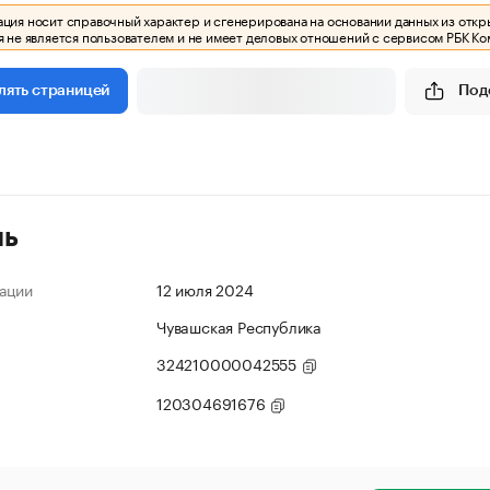
ия носит справочный характер и сгенерирована на основании данных из откр
 не является пользователем и не имеет деловых отношений с сервисом РБК Ко
Под
лять страницей
ль
ации
12 июля 2024
Чувашская Республика
324210000042555
120304691676