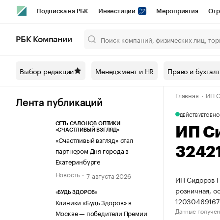
Подписка на РБК
Инвестиции
Мероприятия
Отр
Спорт
Школа управления РБК
РБК Образование
РБ
РБК Компании
Город
Стиль
Крипто
РБК Бизнес-среда
Дискусси
Выбор редакции
Менеджмент и HR
Право и бухгал
Спецпроекты СПб
Конференции СПб
Спецпроекты
Главная
ИП С
Технологии и медиа
Финансы
Рынок наличной валют
Лента публикаций
ДЕЙСТВУЕТ
ОБНО
СЕТЬ САЛОНОВ ОПТИКИ
ИП С
«СЧАСТЛИВЫЙ ВЗГЛЯД»
«Счастливый взгляд» стал
3242
партнером Дня города в
Екатеринбурге
Новость
7 августа 2026
ИП Сидоров Г
розничная, о
«БУДЬ ЗДОРОВ»
12030469167
Клиники «Будь Здоров» в
Данные получен
Москве — победители Премии