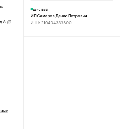
по
ДЕЙСТВУЕТ
ИП Самаров Денис Петрович
 д 8
ИНН: 210404333800
нных