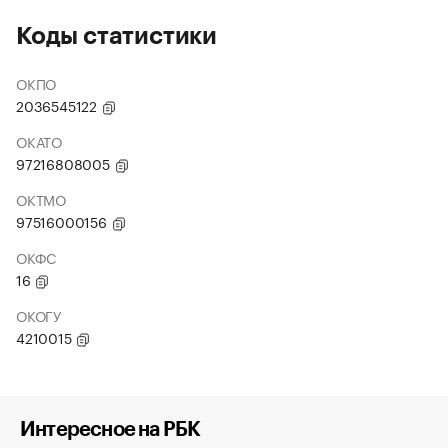
Коды статистики
ОКПО
2036545122
ОКАТО
97216808005
ОКТМО
97516000156
ОКФС
16
ОКОГУ
4210015
Интересное на РБК