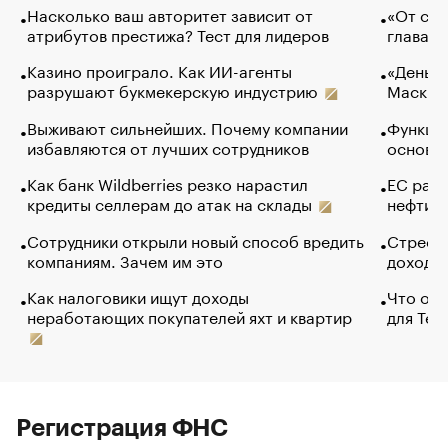
Насколько ваш авторитет зависит от
«От спо
атрибутов престижа? Тест для лидеров
глава к
Казино проиграло. Как ИИ-агенты
«Деньги
разрушают букмекерскую индустрию
Маск в 
Выживают сильнейших. Почему компании
Функции
избавляются от лучших сотрудников
основ э
Как банк Wildberries резко нарастил
ЕС раз
кредиты селлерам до атак на склады
нефти —
Сотрудники открыли новый способ вредить
Стресс 
компаниям. Зачем им это
доходов
Как налоговики ищут доходы
Что обв
неработающих покупателей яхт и квартир
для Tel
Регистрация ФНС