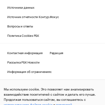
Источники данных
Источник отчетности Контур.Фокус
Вопросы и ответы
Политика Cookies РБК
Контактная информация
Редакция
Рассылка РБК Новости
Информация об ограничениях
Правовая информация
О соблюдении авторских прав
Мы используем cookie. Это позволяет нам анализировать
© АО «РОСБИЗНЕСКОНСАЛТИНГ»,
1995–2026.
Сообщения
и материалы информационного агентства «РБК»
взаимодействие посетителей с сайтом и делать его лучше.
(зарегистрировано Федеральной службой по надзору в сфере
Продолжая пользоваться сайтом, вы соглашаетесь с
связи, информационных технологий и массовых
использованием файлов cookie
и
политикой
коммуникаций (Роскомнадзор) 09.12.2015 за номером ИА