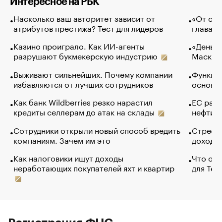
Интересное на РБК
Насколько ваш авторитет зависит от
«От спо
атрибутов престижа? Тест для лидеров
глава к
Казино проиграло. Как ИИ-агенты
«Деньги
разрушают букмекерскую индустрию
Маск в 
Выживают сильнейших. Почему компании
Функции
избавляются от лучших сотрудников
основ э
Как банк Wildberries резко нарастил
ЕС раз
кредиты селлерам до атак на склады
нефти —
Сотрудники открыли новый способ вредить
Стресс 
компаниям. Зачем им это
доходов
Как налоговики ищут доходы
Что обв
неработающих покупателей яхт и квартир
для Tel