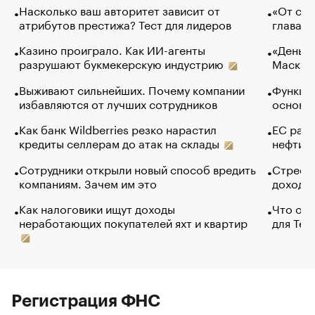
Насколько ваш авторитет зависит от
«От спо
атрибутов престижа? Тест для лидеров
глава к
Казино проиграло. Как ИИ-агенты
«Деньги
разрушают букмекерскую индустрию
Маск в 
Выживают сильнейших. Почему компании
Функции
избавляются от лучших сотрудников
основ э
Как банк Wildberries резко нарастил
ЕС раз
кредиты селлерам до атак на склады
нефти —
Сотрудники открыли новый способ вредить
Стресс 
компаниям. Зачем им это
доходов
Как налоговики ищут доходы
Что обв
неработающих покупателей яхт и квартир
для Tel
Регистрация ФНС