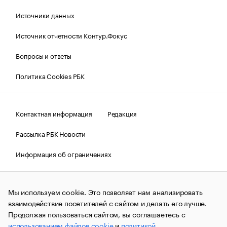
Источники данных
Источник отчетности Контур.Фокус
Вопросы и ответы
Политика Cookies РБК
Контактная информация
Редакция
Рассылка РБК Новости
Информация об ограничениях
Правовая информация
О соблюдении авторских прав
Мы используем cookie. Это позволяет нам анализировать
© АО «РОСБИЗНЕСКОНСАЛТИНГ»,
1995–2026.
Сообщения
и материалы информационного агентства «РБК»
взаимодействие посетителей с сайтом и делать его лучше.
(зарегистрировано Федеральной службой по надзору в сфере
Продолжая пользоваться сайтом, вы соглашаетесь с
связи, информационных технологий и массовых
использованием файлов cookie
и
политикой
коммуникаций (Роскомнадзор) 09.12.2015 за номером ИА