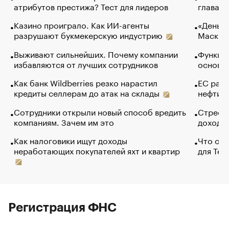
атрибутов престижа? Тест для лидеров
глава к
Казино проиграло. Как ИИ-агенты
«Деньги
разрушают букмекерскую индустрию
Маск в 
Выживают сильнейших. Почему компании
Функции
избавляются от лучших сотрудников
основ э
Как банк Wildberries резко нарастил
ЕС раз
кредиты селлерам до атак на склады
нефти —
Сотрудники открыли новый способ вредить
Стресс 
компаниям. Зачем им это
доходов
Как налоговики ищут доходы
Что обв
неработающих покупателей яхт и квартир
для Tel
Регистрация ФНС