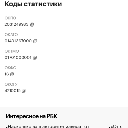
Коды статистики
ОКПО
2031249983
ОКАТО
01401367000
ОКТМО
01701000001
ОКФС
16
ОКОГУ
4210015
Интересное на РБК
Насколько ваш авторитет зависит от
«От спо