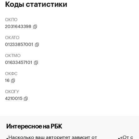
Коды статистики
ОКПО
2031643398
ОКАТО
01233857001
ОКТМО
01633457101
ОКФС
16
ОКОГУ
4210015
Интересное на РБК
Насколько ваш авторитет зависит от
«От спо