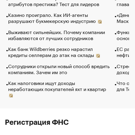
атрибутов престижа? Тест для лидеров
глава к
Казино проиграло. Как ИИ-агенты
«Деньги
разрушают букмекерскую индустрию
Маск в 
Выживают сильнейших. Почему компании
Функции
избавляются от лучших сотрудников
основ э
Как банк Wildberries резко нарастил
ЕС раз
кредиты селлерам до атак на склады
нефти —
Сотрудники открыли новый способ вредить
Стресс 
компаниям. Зачем им это
доходов
Как налоговики ищут доходы
Что обв
неработающих покупателей яхт и квартир
для Tel
Регистрация ФНС