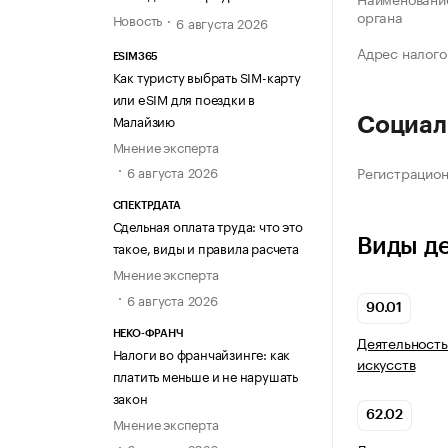
органа
Новость
6 августа 2026
Адрес налого
ESIM365
Как туристу выбрать SIM-карту
или eSIM для поездки в
Малайзию
Социал
Мнение эксперта
Регистрацио
6 августа 2026
СПЕКТРДАТА
Сдельная оплата труда: что это
Виды д
такое, виды и правила расчета
Мнение эксперта
6 августа 2026
90.01
НЕКО-ФРАНЧ
Деятельность
Налоги во франчайзинге: как
искусств
платить меньше и не нарушать
закон
62.02
Мнение эксперта