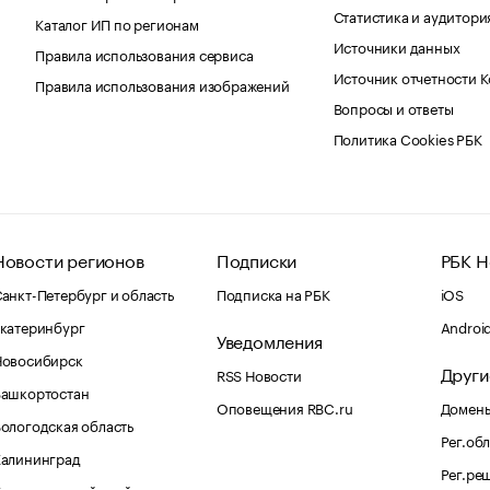
Статистика и аудитори
Каталог ИП по регионам
Источники данных
Правила использования сервиса
Источник отчетности 
Правила использования изображений
Вопросы и ответы
Политика Cookies РБК
Новости регионов
Подписки
РБК Н
анкт-Петербург и область
Подписка на РБК
iOS
катеринбург
Androi
Уведомления
Новосибирск
Други
RSS Новости
Башкортостан
Оповещения RBC.ru
Домены
ологодская область
Рег.об
Калининград
Рег.ре
раснодарский край