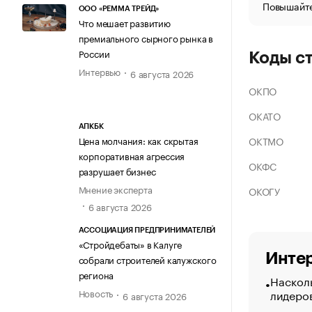
Повышайте
ООО «РЕММА ТРЕЙД»
Что мешает развитию
премиального сырного рынка в
России
Коды с
Интервью
6 августа 2026
ОКПО
ОКАТО
АПКБК
ОКТМО
Цена молчания: как скрытая
корпоративная агрессия
ОКФС
разрушает бизнес
Мнение эксперта
ОКОГУ
6 августа 2026
АССОЦИАЦИЯ ПРЕДПРИНИМАТЕЛЕЙ
«Стройдебаты» в Калуге
Интер
собрали строителей калужского
региона
Насколь
лидеро
Новость
6 августа 2026