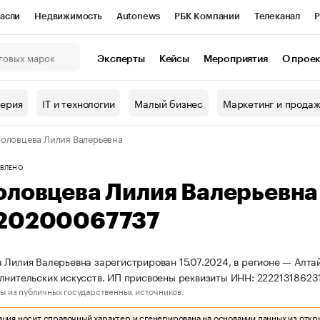
асли
Недвижимость
Autonews
РБК Компании
Телеканал
Р
К Курсы
РБК Life
Тренды
Визионеры
Национальные проекты
Эксперты
Кейсы
Мероприятия
О прое
онный клуб
Исследования
Кредитные рейтинги
Франшизы
Г
терия
IT и технологии
Малый бизнес
Маркетинг и прода
Проверка контрагентов
Политика
Экономика
Бизнес
оловцева Лилия Валерьевна
ы
ВЛЕНО
оловцева Лилия Валерьевн
20200067737
 Лилия Валерьевна зарегистрирован 15.07.2024, в регионе — Алтай
лнительских искусств. ИП присвоены реквизиты ИНН: 2222131862
ы из публичных государственных источников.
ия носит справочный характер и сгенерирована на основании данных из откр