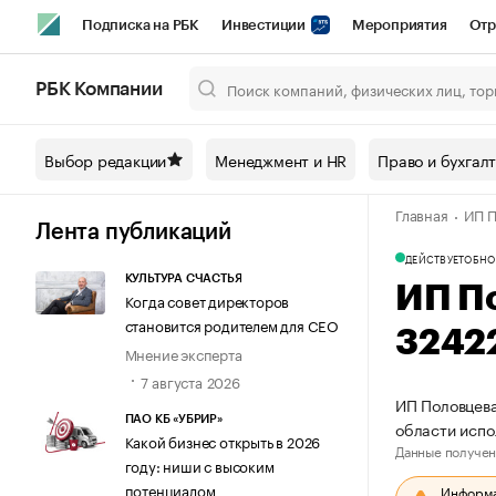
Подписка на РБК
Инвестиции
Мероприятия
Отр
Спорт
Школа управления РБК
РБК Образование
РБ
РБК Компании
Город
Стиль
Крипто
РБК Бизнес-среда
Дискусси
Выбор редакции
Менеджмент и HR
Право и бухгал
Спецпроекты СПб
Конференции СПб
Спецпроекты
Главная
ИП П
Технологии и медиа
Финансы
Рынок наличной валют
Лента публикаций
ДЕЙСТВУЕТ
ОБНО
КУЛЬТУРА СЧАСТЬЯ
ИП П
Когда совет директоров
становится родителем для CEO
3242
Мнение эксперта
7 августа 2026
ИП Половцева
ПАО КБ «УБРИР»
области испо
Какой бизнес открыть в 2026
Данные получен
году: ниши с высоким
потенциалом
Информац