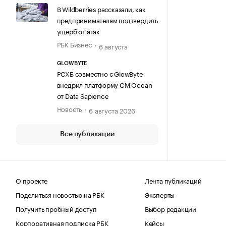
В Wildberries рассказали, как
предпринимателям подтвердить
ущерб от атак
РБК Бизнес
6 августа
GLOWBYTE
РСХБ совместно с GlowByte
внедрил платформу CM Ocean
от Data Sapience
Новость
6 августа 2026
Все публикации
О проекте
Лента публикаций
Поделиться новостью на РБК
Эксперты
Получить пробный доступ
Выбор редакции
Корпоративная подписка РБК
Кейсы