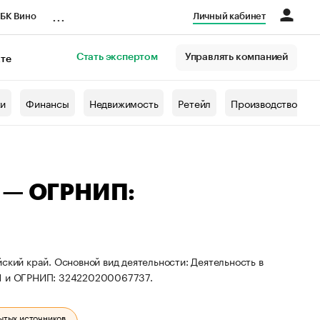
...
БК Вино
Личный кабинет
Стать экспертом
Управлять компанией
кте
азета
жи
Финансы
Недвижимость
Ретейл
Производство
а — ОГРНИП:
ский край. Основной вид деятельности: Деятельность в
31 и ОГРНИП: 324220200067737.
ытых источников.