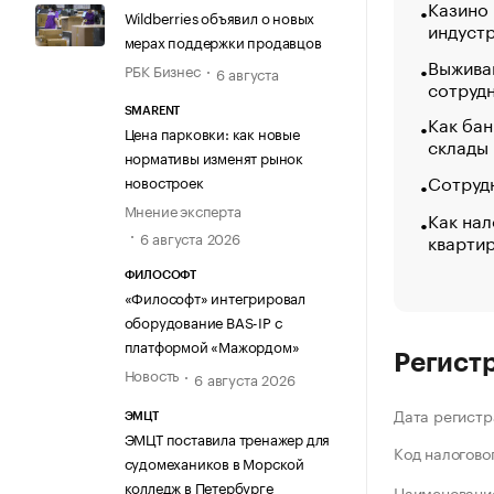
Казино
Wildberries объявил о новых
индуст
мерах поддержки продавцов
Выжива
РБК Бизнес
6 августа
сотруд
SMARENT
Как бан
Цена парковки: как новые
склады
нормативы изменят рынок
Сотрудн
новостроек
Мнение эксперта
Как нал
6 августа 2026
кварти
ФИЛОСОФТ
«Философт» интегрировал
оборудование BAS-IP с
платформой «Мажордом»
Регист
Новость
6 августа 2026
Дата регистр
ЭМЦТ
ЭМЦТ поставила тренажер для
Код налогово
судомехаников в Морской
колледж в Петербурге
Наименование