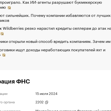
 проиграло. Как ИИ-агенты разрушают букмекерскую
рию
ют сильнейших. Почему компании избавляются от лучших
ников
к Wildberries резко нарастил кредиты селлерам до атак н
ики открыли новый способ вредить компаниям. Зачем им
оговики ищут доходы неработающих покупателей яхт и
р
рация ФНС
ации
15 июля 2024
го органа
2202
 налогового
Межрайонная инспекция Федеральной налог