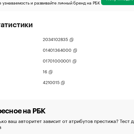
 узнаваемость и развивайте личный бренд на РБК
татистики
2034102835
01401364000
01701000001
16
4210015
есное на РБК
ко ваш авторитет зависит от атрибутов престижа? Тест д
в