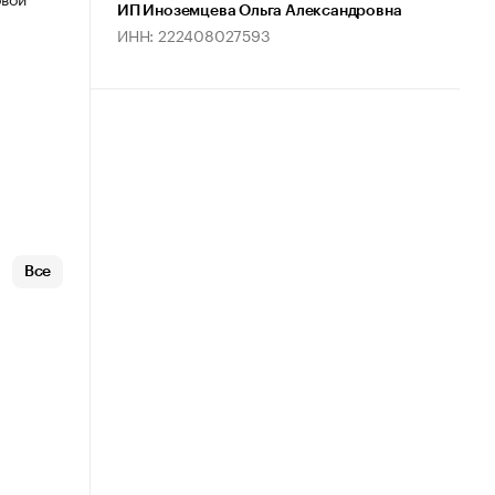
ИП Иноземцева Ольга Александровна
ИНН: 222408027593
Все