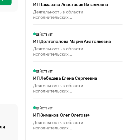
ИП Тамазова Анастасия Витальевна
Деятельность в области
исполнительских...
ДЕЙСТВУЕТ
ИП Долгополова Мария Анатольевна
Деятельность в области
исполнительских...
ДЕЙСТВУЕТ
ИП Лебедева Елена Сергеевна
Деятельность в области
исполнительских...
ДЕЙСТВУЕТ
ИП Зимаков Олег Олегович
Деятельность в области
ля
«От спорта тело стареет иначе». Как живет глава ко
исполнительских...
создавшей GTA