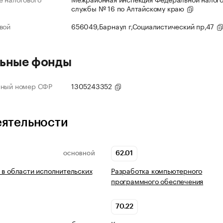
службы № 16 по Алтайскому краю
вой
656049,Барнаул г,Социалистический пр,47
ьные фонды
нный номер СФР
1305243352
еятельности
62.01
ОСНОВНОЙ
 в области исполнительских
Разработка компьютерного
программного обеспечения
70.22