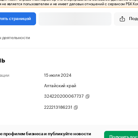
 не является пользователем и не имеет деловых отношений с сервисом РБК Ко
Под
лять страницей
 деятельности
ль
ации
15 июля 2024
Алтайский край
324220200067737
222213186231
е профилем бизнеса и публикуйте новости
Получить дос