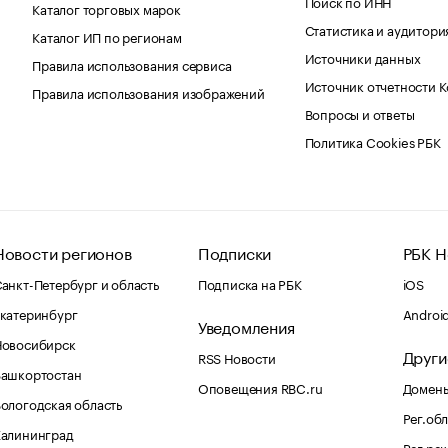
Поиск по ИНН
Каталог торговых марок
Статистика и аудитори
Каталог ИП по регионам
Источники данных
Правила использования сервиса
Источник отчетности 
Правила использования изображений
Вопросы и ответы
Политика Cookies РБК
Новости регионов
Подписки
РБК Н
анкт-Петербург и область
Подписка на РБК
iOS
катеринбург
Androi
Уведомления
Новосибирск
Други
RSS Новости
Башкортостан
Оповещения RBC.ru
Домены
ологодская область
Рег.об
Калининград
Рег.ре