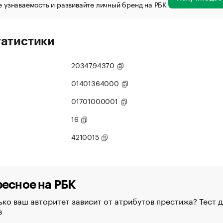
 узнаваемость и развивайте личный бренд на РБК
татистики
2034794370
01401364000
01701000001
16
4210015
есное на РБК
ко ваш авторитет зависит от атрибутов престижа? Тест д
в