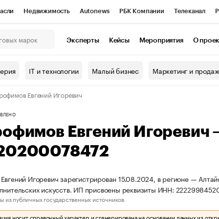
асли
Недвижимость
Autonews
РБК Компании
Телеканал
Р
К Курсы
РБК Life
Тренды
Визионеры
Национальные проекты
Эксперты
Кейсы
Мероприятия
О прое
онный клуб
Исследования
Кредитные рейтинги
Франшизы
Г
терия
IT и технологии
Малый бизнес
Маркетинг и прода
Проверка контрагентов
Политика
Экономика
Бизнес
рофимов Евгений Игоревич
ы
ВЛЕНО
рофимов Евгений Игоревич
20200078472
Евгений Игоревич зарегистрирован 15.08.2024, в регионе — Алтайс
лнительских искусств. ИП присвоены реквизиты ИНН: 222299845
ы из публичных государственных источников.
ия носит справочный характер и сгенерирована на основании данных из откр