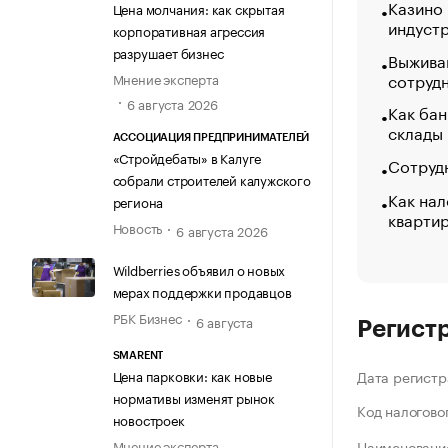
Казино
Цена молчания: как скрытая
индуст
корпоративная агрессия
разрушает бизнес
Выжива
сотруд
Мнение эксперта
6 августа 2026
Как бан
склады
АССОЦИАЦИЯ ПРЕДПРИНИМАТЕЛЕЙ
«Стройдебаты» в Калуге
Сотрудн
собрали строителей калужского
Как нал
региона
кварти
Новость
6 августа 2026
Wildberries объявил о новых
мерах поддержки продавцов
РБК Бизнес
6 августа
Регист
SMARENT
Цена парковки: как новые
Дата регистр
нормативы изменят рынок
Код налогово
новостроек
Мнение эксперта
Наименование