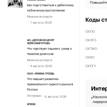
Повышайте
Как подготовиться к дебютному
публичному выступлению
Мнение эксперта
Коды с
7 августа 2026
ОКПО
ОКАТО
АО «ДЕЛОВОЙ ЦЕНТР
НЕЙРОХИРУРГИИ»
ОКТМО
Что чувствует пациент, узнав о
тяжелом диагнозе
ОКФС
Мнение эксперта
ОКОГУ
6 августа 2026
ООО «РЕММА ТРЕЙД»
Что мешает развитию
премиального сырного рынка в
Интер
России
Интервью
Насколь
6 августа 2026
лидеро
АПКБК