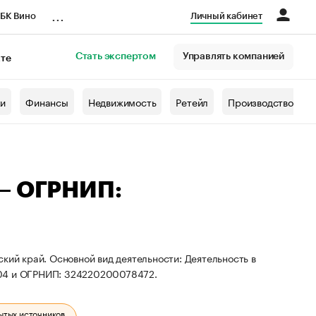
...
БК Вино
Личный кабинет
Стать экспертом
Управлять компанией
кте
азета
жи
Финансы
Недвижимость
Ретейл
Производство
 — ОГРНИП:
кий край. Основной вид деятельности: Деятельность в
204 и ОГРНИП: 324220200078472.
ытых источников.