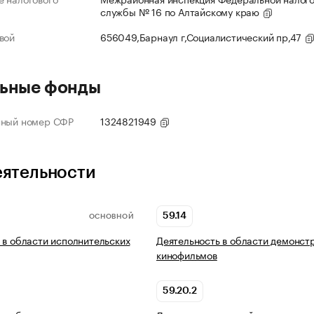
службы № 16 по Алтайскому краю
вой
656049,Барнаул г,Социалистический пр,47
ьные фонды
нный номер СФР
1324821949
еятельности
59.14
ОСНОВНОЙ
 в области исполнительских
Деятельность в области демонст
кинофильмов
59.20.2