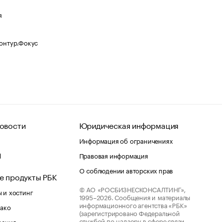
я
Контур.Фокус
овости
Юридическая информация
Информация об ограничениях
d
Правовая информация
О соблюдении авторских прав
е продукты РБК
© АО «РОСБИЗНЕСКОНСАЛТИНГ»,
 и хостинг
1995–2026.
Сообщения и материалы
информационного агентства «РБК»
лако
(зарегистрировано Федеральной
службой по надзору в сфере связи,
шения