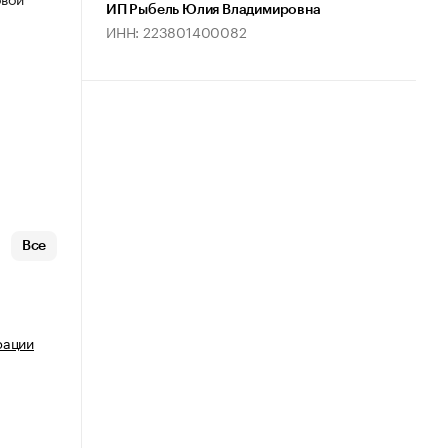
ИП Рыбель Юлия Владимировна
ИНН: 223801400082
Все
рации