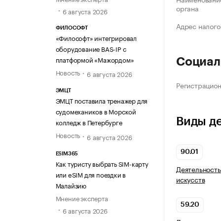
органа
6 августа 2026
Адрес налого
ФИЛОСОФТ
«Философт» интегрировал
оборудование BAS-IP с
платформой «Мажордом»
Социал
Новость
6 августа 2026
Регистрацио
ЭМЦТ
ЭМЦТ поставила тренажер для
судомехаников в Морской
Виды д
колледж в Петербурге
Новость
6 августа 2026
90.01
ESIM365
Как туристу выбрать SIM-карту
Деятельность
или eSIM для поездки в
искусств
Малайзию
Мнение эксперта
59.20
6 августа 2026