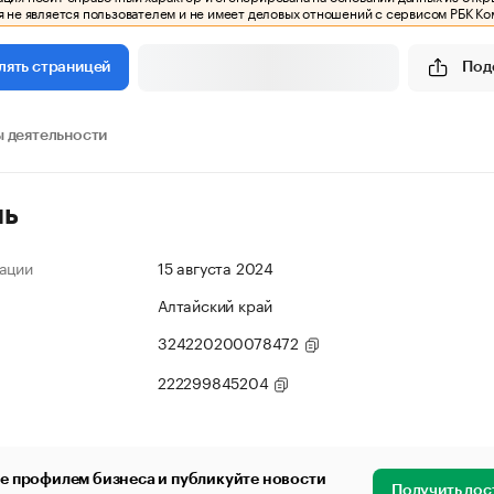
 не является пользователем и не имеет деловых отношений с сервисом РБК Ко
Под
лять страницей
 деятельности
ль
ации
15 августа 2024
Алтайский край
324220200078472
222299845204
е профилем бизнеса и публикуйте новости
Получить дос