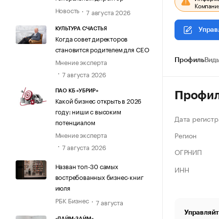
Компания
Новость
7 августа 2026
КУЛЬТУРА СЧАСТЬЯ
Управ
Когда совет директоров
становится родителем для CEO
Мнение эксперта
Профиль
Виды
7 августа 2026
ПАО КБ «УБРИР»
Профи
Какой бизнес открыть в 2026
году: ниши с высоким
Дата регистр
потенциалом
Регион
Мнение эксперта
7 августа 2026
ОГРНИП
Назван топ-30 самых
ИНН
востребованных бизнес-книг
июля
РБК Бизнес
7 августа
Управляйт
«ЛАЙМ-ЗАЙМ»