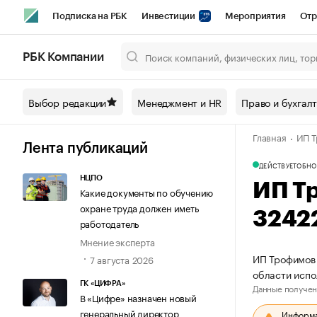
Подписка на РБК
Инвестиции
Мероприятия
Отр
Спорт
Школа управления РБК
РБК Образование
РБ
РБК Компании
Город
Стиль
Крипто
РБК Бизнес-среда
Дискусси
Выбор редакции
Менеджмент и HR
Право и бухгал
Спецпроекты СПб
Конференции СПб
Спецпроекты
Главная
ИП Т
Технологии и медиа
Финансы
Рынок наличной валют
Лента публикаций
ДЕЙСТВУЕТ
ОБНО
НЦПО
ИП Т
Какие документы по обучению
охране труда должен иметь
3242
работодатель
Мнение эксперта
ИП Трофимов 
7 августа 2026
области испо
ГК «ЦИФРА»
Данные получен
В «Цифре» назначен новый
генеральный директор
Информац