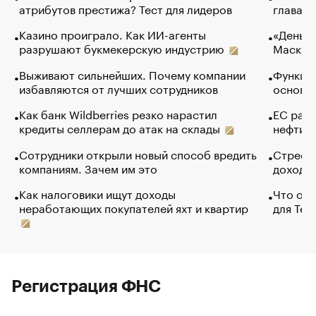
атрибутов престижа? Тест для лидеров
глава к
Казино проиграло. Как ИИ-агенты
«Деньги
разрушают букмекерскую индустрию
Маск в 
Выживают сильнейших. Почему компании
Функции
избавляются от лучших сотрудников
основ э
Как банк Wildberries резко нарастил
ЕС раз
кредиты селлерам до атак на склады
нефти —
Сотрудники открыли новый способ вредить
Стресс 
компаниям. Зачем им это
доходов
Как налоговики ищут доходы
Что обв
неработающих покупателей яхт и квартир
для Tel
Регистрация ФНС