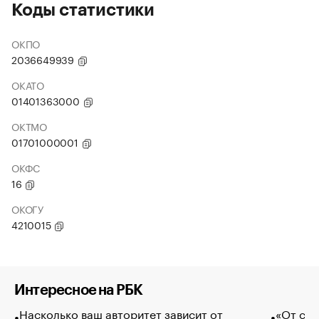
Коды статистики
ОКПО
2036649939
ОКАТО
01401363000
ОКТМО
01701000001
ОКФС
16
ОКОГУ
4210015
Интересное на РБК
Насколько ваш авторитет зависит от
«От спо