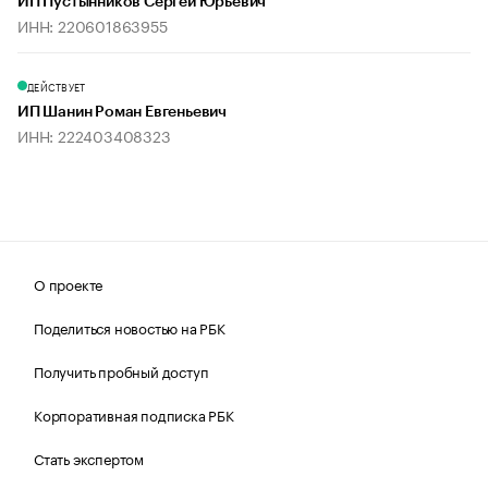
ИП Пустынников Сергей Юрьевич
ИНН: 220601863955
ДЕЙСТВУЕТ
ИП Шанин Роман Евгеньевич
ИНН: 222403408323
О проекте
Поделиться новостью на РБК
Получить пробный доступ
Корпоративная подписка РБК
Стать экспертом