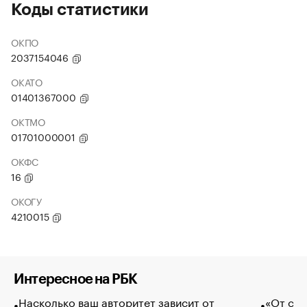
Коды статистики
ОКПО
2037154046
ОКАТО
01401367000
ОКТМО
01701000001
ОКФС
16
ОКОГУ
4210015
Интересное на РБК
Насколько ваш авторитет зависит от
«От спо