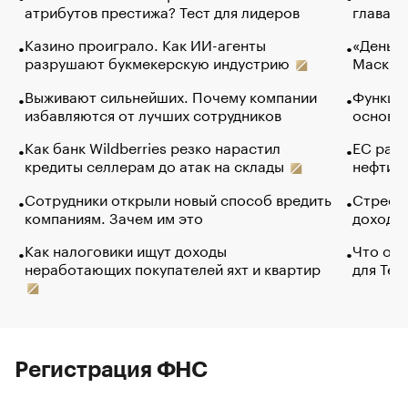
атрибутов престижа? Тест для лидеров
глава к
Казино проиграло. Как ИИ-агенты
«Деньги
разрушают букмекерскую индустрию
Маск в 
Выживают сильнейших. Почему компании
Функции
избавляются от лучших сотрудников
основ э
Как банк Wildberries резко нарастил
ЕС раз
кредиты селлерам до атак на склады
нефти —
Сотрудники открыли новый способ вредить
Стресс 
компаниям. Зачем им это
доходов
Как налоговики ищут доходы
Что обв
неработающих покупателей яхт и квартир
для Tel
Регистрация ФНС