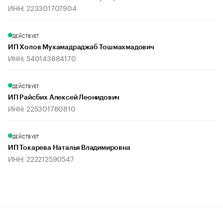
ИНН: 223301707904
ДЕЙСТВУЕТ
ИП Холов Мухамадраджаб Тошмахмадович
ИНН: 540143884170
ДЕЙСТВУЕТ
ИП Райсбих Алексей Леонидович
ИНН: 225301780810
ДЕЙСТВУЕТ
ИП Токарева Наталья Владимировна
ИНН: 222212590547