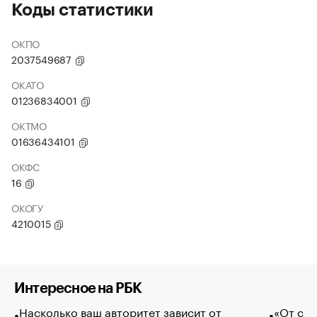
Коды статистики
ОКПО
2037549687
ОКАТО
01236834001
ОКТМО
01636434101
ОКФС
16
ОКОГУ
4210015
Интересное на РБК
Насколько ваш авторитет зависит от
«От спо