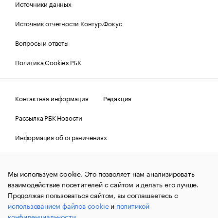
Источники данных
Источник отчетности Контур.Фокус
Вопросы и ответы
Политика Cookies РБК
Контактная информация
Редакция
Рассылка РБК Новости
Информация об ограничениях
Правовая информация
О соблюдении авторских прав
Мы используем cookie. Это позволяет нам анализировать
© АО «РОСБИЗНЕСКОНСАЛТИНГ»,
1995–2026.
Сообщения
и материалы информационного агентства «РБК»
взаимодействие посетителей с сайтом и делать его лучше.
(зарегистрировано Федеральной службой по надзору в сфере
Продолжая пользоваться сайтом, вы соглашаетесь с
связи, информационных технологий и массовых
использованием файлов cookie
и
политикой
коммуникаций (Роскомнадзор) 09.12.2015 за номером ИА
№ФС77-63848) сопровождаются пометкой «РБК». Отдельные
конфиденциальности
.