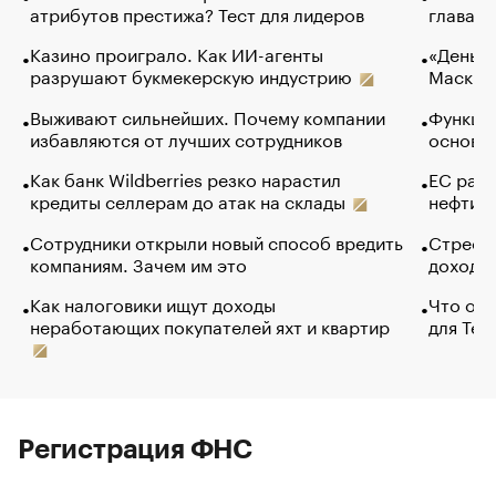
атрибутов престижа? Тест для лидеров
глава к
Казино проиграло. Как ИИ-агенты
«Деньги
разрушают букмекерскую индустрию
Маск в 
Выживают сильнейших. Почему компании
Функции
избавляются от лучших сотрудников
основ э
Как банк Wildberries резко нарастил
ЕС раз
кредиты селлерам до атак на склады
нефти —
Сотрудники открыли новый способ вредить
Стресс 
компаниям. Зачем им это
доходов
Как налоговики ищут доходы
Что обв
неработающих покупателей яхт и квартир
для Tel
Регистрация ФНС