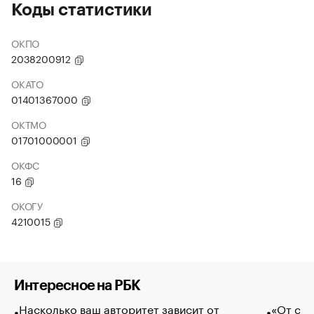
Коды статистики
ОКПО
2038200912
ОКАТО
01401367000
ОКТМО
01701000001
ОКФС
16
ОКОГУ
4210015
Интересное на РБК
Насколько ваш авторитет зависит от
«От спо