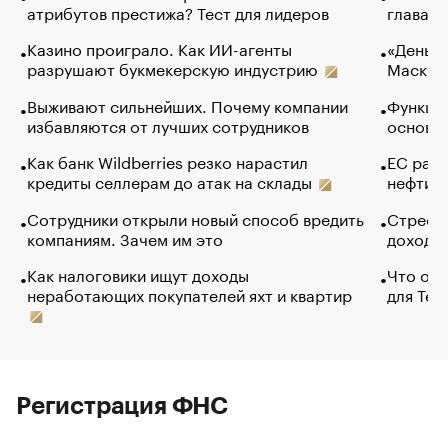
атрибутов престижа? Тест для лидеров
глава к
Казино проиграло. Как ИИ-агенты
«Деньги
разрушают букмекерскую индустрию
Маск в 
Выживают сильнейших. Почему компании
Функции
избавляются от лучших сотрудников
основ э
Как банк Wildberries резко нарастил
ЕС раз
кредиты селлерам до атак на склады
нефти —
Сотрудники открыли новый способ вредить
Стресс 
компаниям. Зачем им это
доходов
Как налоговики ищут доходы
Что обв
неработающих покупателей яхт и квартир
для Tel
Регистрация ФНС