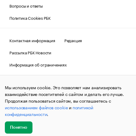
Вопросы и ответы
Политика Cookies РБК
Контактная информация
Редакция
Рассылка РБК Новости
Информация об ограничениях
Правовая информация
О соблюдении авторских прав
Мы используем cookie. Это позволяет нам анализировать
© АО «РОСБИЗНЕСКОНСАЛТИНГ»,
1995–2026.
Сообщения
и материалы информационного агентства «РБК»
взаимодействие посетителей с сайтом и делать его лучше.
(зарегистрировано Федеральной службой по надзору в сфере
Продолжая пользоваться сайтом, вы соглашаетесь с
связи, информационных технологий и массовых
использованием файлов cookie
и
политикой
коммуникаций (Роскомнадзор) 09.12.2015 за номером ИА
№ФС77-63848) сопровождаются пометкой «РБК». Отдельные
конфиденциальности
.
публикации могут содержать информацию,
не предназначенную для пользователей
до 18 лет.
companycardsfeedback@rbc.ru
Понятно
Добавить