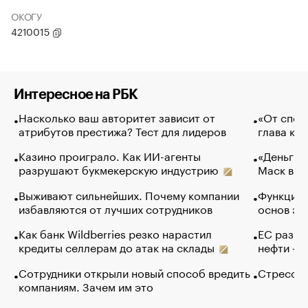
ОКОГУ
4210015
Интересное на РБК
Насколько ваш авторитет зависит от
«От спор
атрибутов престижа? Тест для лидеров
глава ко
Казино проиграло. Как ИИ-агенты
«Деньги б
разрушают букмекерскую индустрию
Маск в и
Выживают сильнейших. Почему компании
Функции 
избавляются от лучших сотрудников
основ эф
Как банк Wildberries резко нарастил
ЕС разре
кредиты селлерам до атак на склады
нефти — 
Сотрудники открыли новый способ вредить
Стресс о
компаниям. Зачем им это