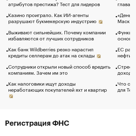
атрибутов престижа? Тест для лидеров
глава к
Казино проиграло. Как ИИ-агенты
«Деньги
разрушают букмекерскую индустрию
Маск в 
Выживают сильнейших. Почему компании
Функции
избавляются от лучших сотрудников
основ э
Как банк Wildberries резко нарастил
ЕС раз
кредиты селлерам до атак на склады
нефти —
Сотрудники открыли новый способ вредить
Стресс 
компаниям. Зачем им это
доходов
Как налоговики ищут доходы
Что обв
неработающих покупателей яхт и квартир
для Tel
Регистрация ФНС