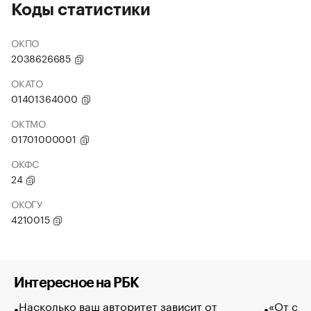
Коды статистики
ОКПО
2038626685
ОКАТО
01401364000
ОКТМО
01701000001
ОКФС
24
ОКОГУ
4210015
Интересное на РБК
Насколько ваш авторитет зависит от
«От спо