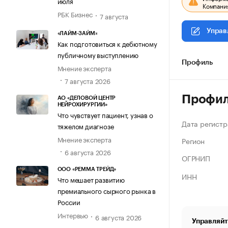
июля
Компания
РБК Бизнес
7 августа
Управ
«ЛАЙМ-ЗАЙМ»
Как подготовиться к дебютному
публичному выступлению
Профиль
Мнение эксперта
7 августа 2026
Профи
АО «ДЕЛОВОЙ ЦЕНТР
НЕЙРОХИРУРГИИ»
Что чувствует пациент, узнав о
Дата регистр
тяжелом диагнозе
Мнение эксперта
Регион
6 августа 2026
ОГРНИП
ООО «РЕММА ТРЕЙД»
ИНН
Что мешает развитию
премиального сырного рынка в
России
Интервью
6 августа 2026
Управляйт