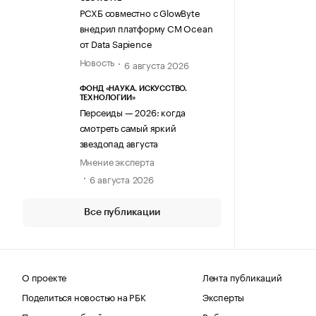
РСХБ совместно с GlowByte
внедрил платформу CM Ocean
от Data Sapience
Новость
6 августа 2026
ФОНД «НАУКА. ИСКУССТВО.
ТЕХНОЛОГИИ»
Персеиды — 2026: когда
смотреть самый яркий
звездопад августа
Мнение эксперта
6 августа 2026
Все публикации
О проекте
Лента публикаций
Поделиться новостью на РБК
Эксперты
Получить пробный доступ
Выбор редакции