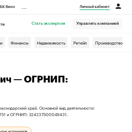
...
БК Вино
Личный кабинет
Стать экспертом
Управлять компанией
кте
азета
жи
Финансы
Недвижимость
Ретейл
Производство
вич — ОГРНИП:
аснодарский край. Основной вид деятельности:
9751 и ОГРНИП: 324237500049431.
ытых источников.