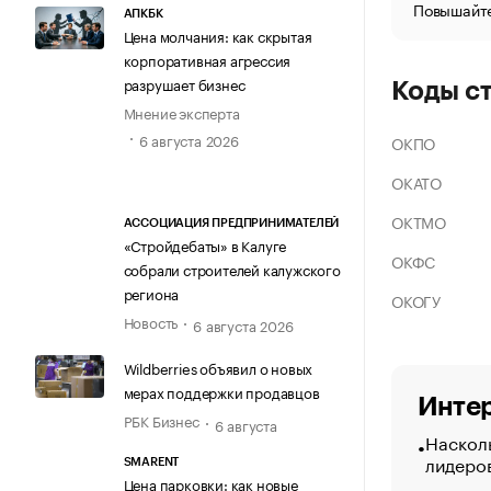
Повышайте
АПКБК
Цена молчания: как скрытая
корпоративная агрессия
разрушает бизнес
Коды с
Мнение эксперта
6 августа 2026
ОКПО
ОКАТО
ОКТМО
АССОЦИАЦИЯ ПРЕДПРИНИМАТЕЛЕЙ
«Стройдебаты» в Калуге
ОКФС
собрали строителей калужского
региона
ОКОГУ
Новость
6 августа 2026
Wildberries объявил о новых
мерах поддержки продавцов
Интер
РБК Бизнес
6 августа
Насколь
лидеро
SMARENT
Цена парковки: как новые