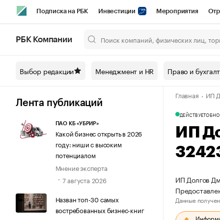
Подписка на РБК
Инвестиции
Мероприятия
Отр
Спорт
Школа управления РБК
РБК Образование
РБ
РБК Компании
Город
Стиль
Крипто
РБК Бизнес-среда
Дискусси
Выбор редакции
Менеджмент и HR
Право и бухгал
Спецпроекты СПб
Конференции СПб
Спецпроекты
Главная
ИП Д
Технологии и медиа
Финансы
Рынок наличной валют
Лента публикаций
ДЕЙСТВУЕТ
ОБНО
ПАО КБ «УБРИР»
ИП Д
Какой бизнес открыть в 2026
году: ниши с высоким
3242
потенциалом
Мнение эксперта
ИП Долгов Дм
7 августа 2026
Предоставлен
Назван топ-30 самых
Данные получен
востребованных бизнес-книг
Информац