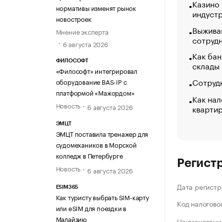
Казино
нормативы изменят рынок
индуст
новостроек
Выжива
Мнение эксперта
сотруд
6 августа 2026
Как бан
ФИЛОСОФТ
склады
«Философт» интегрировал
Сотрудн
оборудование BAS-IP с
платформой «Мажордом»
Как нал
Новость
6 августа 2026
кварти
ЭМЦТ
ЭМЦТ поставила тренажер для
судомехаников в Морской
колледж в Петербурге
Регист
Новость
6 августа 2026
Дата регистр
ESIM365
Как туристу выбрать SIM-карту
Код налогово
или eSIM для поездки в
Малайзию
Наименование