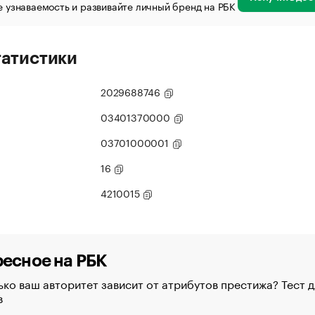
 узнаваемость и развивайте личный бренд на РБК
татистики
2029688746
03401370000
03701000001
16
4210015
есное на РБК
ко ваш авторитет зависит от атрибутов престижа? Тест д
в