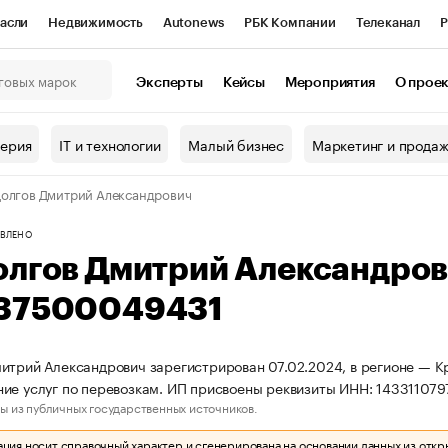
асли
Недвижимость
Autonews
РБК Компании
Телеканал
Р
К Курсы
РБК Life
Тренды
Визионеры
Национальные проекты
Эксперты
Кейсы
Мероприятия
О прое
онный клуб
Исследования
Кредитные рейтинги
Франшизы
Г
терия
IT и технологии
Малый бизнес
Маркетинг и прода
Проверка контрагентов
Политика
Экономика
Бизнес
олгов Дмитрий Александрович
ы
ВЛЕНО
олгов Дмитрий Александро
37500049431
итрий Александрович зарегистрирован 07.02.2024, в регионе — Кр
ие услуг по перевозкам. ИП присвоены реквизиты ИНН: 14331107
ы из публичных государственных источников.
ия носит справочный характер и сгенерирована на основании данных из откр