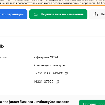
 не является пользователем и не имеет деловых отношений с сервисом РБК Ко
Подписаться на изменения
По
лять страницей
ль
ации
7 февраля 2024
Краснодарский край
324237500049431
143311079751
е профилем бизнеса и публикуйте новости
Получить дос