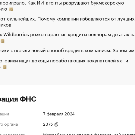
 проиграло. Как ИИ-агенты разрушают букмекерскую
рию
ют сильнейших. Почему компании избавляются от лучших
ников
к Wildberries резко нарастил кредиты селлерам до атак н
ики открыли новый способ вредить компаниям. Зачем им
оговики ищут доходы неработающих покупателей яхт и
р
рация ФНС
ации
7 февраля 2024
го органа
2375
 налогового
Межрайонная инспекция Федеральной налог