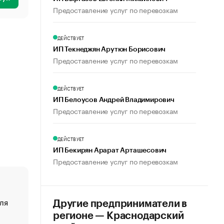
Предоставление услуг по перевозкам
ДЕЙСТВУЕТ
ИП Текнеджян Арутюн Борисович
Предоставление услуг по перевозкам
ДЕЙСТВУЕТ
ИП Белоусов Андрей Владимирович
Предоставление услуг по перевозкам
ДЕЙСТВУЕТ
ИП Бекирян Арарат Арташесович
Предоставление услуг по перевозкам
ля
«От спорта тело стареет иначе». Как живет глава ко
Другие предприниматели в
создавшей GTA
регионе — Краснодарский