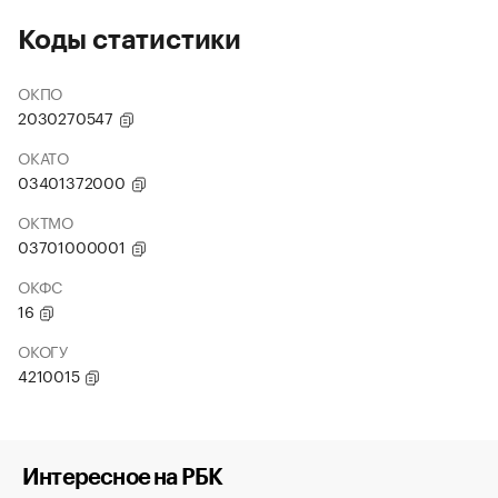
Коды статистики
ОКПО
2030270547
ОКАТО
03401372000
ОКТМО
03701000001
ОКФС
16
ОКОГУ
4210015
Интересное на РБК