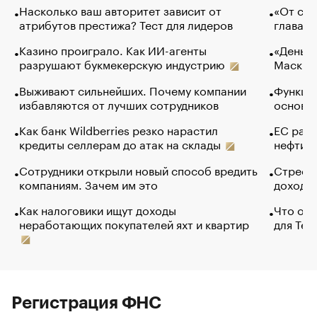
Насколько ваш авторитет зависит от
«От спо
атрибутов престижа? Тест для лидеров
глава к
Казино проиграло. Как ИИ-агенты
«Деньги
разрушают букмекерскую индустрию
Маск в 
Выживают сильнейших. Почему компании
Функции
избавляются от лучших сотрудников
основ э
Как банк Wildberries резко нарастил
ЕС раз
кредиты селлерам до атак на склады
нефти —
Сотрудники открыли новый способ вредить
Стресс 
компаниям. Зачем им это
доходов
Как налоговики ищут доходы
Что обв
неработающих покупателей яхт и квартир
для Tel
Регистрация ФНС