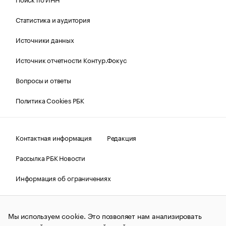
Статистика и аудитория
Источники данных
Источник отчетности Контур.Фокус
Вопросы и ответы
Политика Cookies РБК
Контактная информация
Редакция
Рассылка РБК Новости
Информация об ограничениях
Правовая информация
О соблюдении авторских прав
Мы используем cookie. Это позволяет нам анализировать
© АО «РОСБИЗНЕСКОНСАЛТИНГ»,
1995–2026.
Сообщения
и материалы информационного агентства «РБК»