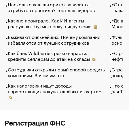
Насколько ваш авторитет зависит от
«От спо
атрибутов престижа? Тест для лидеров
глава к
Казино проиграло. Как ИИ-агенты
«Деньги
разрушают букмекерскую индустрию
Маск в 
Выживают сильнейших. Почему компании
Функции
избавляются от лучших сотрудников
основ э
Как банк Wildberries резко нарастил
ЕС раз
кредиты селлерам до атак на склады
нефти —
Сотрудники открыли новый способ вредить
Стресс 
компаниям. Зачем им это
доходов
Как налоговики ищут доходы
Что обв
неработающих покупателей яхт и квартир
для Tel
Регистрация ФНС