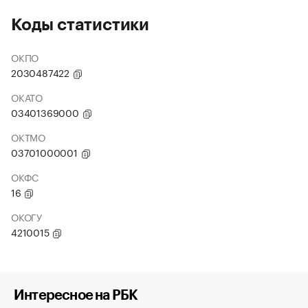
Коды статистики
ОКПО
2030487422
ОКАТО
03401369000
ОКТМО
03701000001
ОКФС
16
ОКОГУ
4210015
Интересное на РБК