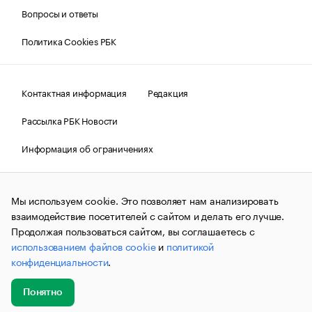
Вопросы и ответы
Политика Cookies РБК
Контактная информация
Редакция
Рассылка РБК Новости
Информация об ограничениях
Правовая информация
О соблюдении авторских прав
Мы используем cookie. Это позволяет нам анализировать
© АО «РОСБИЗНЕСКОНСАЛТИНГ»,
1995–2026.
Сообщения
и материалы информационного агентства «РБК»
взаимодействие посетителей с сайтом и делать его лучше.
(зарегистрировано Федеральной службой по надзору в сфере
Продолжая пользоваться сайтом, вы соглашаетесь с
связи, информационных технологий и массовых
использованием файлов cookie
и
политикой
коммуникаций (Роскомнадзор) 09.12.2015 за номером ИА
№ФС77-63848) сопровождаются пометкой «РБК». Отдельные
конфиденциальности
.
публикации могут содержать информацию,
не предназначенную для пользователей
до 18 лет.
companycardsfeedback@rbc.ru
Понятно
Добавить