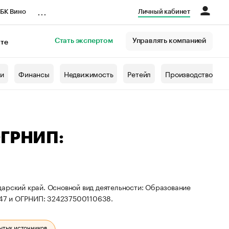
...
БК Вино
Личный кабинет
Стать экспертом
Управлять компанией
кте
азета
жи
Финансы
Недвижимость
Ретейл
Производство
ОГРНИП:
дарский край. Основной вид деятельности: Образование
047 и ОГРНИП: 324237500110638.
ытых источников.