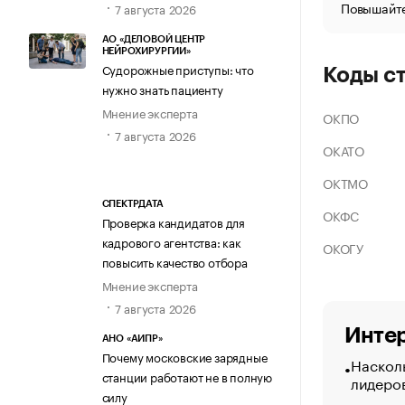
Повышайте
7 августа 2026
АО «ДЕЛОВОЙ ЦЕНТР
НЕЙРОХИРУРГИИ»
Судорожные приступы: что
Коды с
нужно знать пациенту
Мнение эксперта
ОКПО
7 августа 2026
ОКАТО
ОКТМО
СПЕКТРДАТА
ОКФС
Проверка кандидатов для
кадрового агентства: как
ОКОГУ
повысить качество отбора
Мнение эксперта
7 августа 2026
Интер
АНО «АИПР»
Почему московские зарядные
Насколь
станции работают не в полную
лидеро
силу