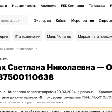
асли
Недвижимость
Autonews
РБК Компании
Телеканал
Р
К Курсы
РБК Life
Тренды
Визионеры
Национальные проекты
Эксперты
Кейсы
Мероприятия
О прое
онный клуб
Исследования
Кредитные рейтинги
Франшизы
Г
терия
IT и технологии
Малый бизнес
Маркетинг и прода
Проверка контрагентов
Политика
Экономика
Бизнес
ах Светлана Николаевна
ы
ВЛЕНО
ах Светлана Николаевна — 
37500110638
ана Николаевна зарегистрирован 20.03.2024, в регионе — Красно
льное дополнительное. ИП присвоены реквизиты ИНН: 745501077
ы из публичных государственных источников.
ия носит справочный характер и сгенерирована на основании данных из откр