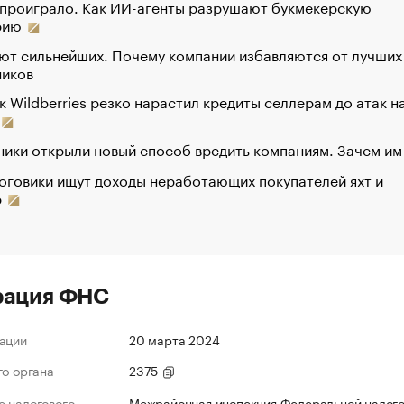
 проиграло. Как ИИ-агенты разрушают букмекерскую
рию
ют сильнейших. Почему компании избавляются от лучших
ников
к Wildberries резко нарастил кредиты селлерам до атак н
ики открыли новый способ вредить компаниям. Зачем им
оговики ищут доходы неработающих покупателей яхт и
р
рация ФНС
ации
20 марта 2024
го органа
2375
 налогового
Межрайонная инспекция Федеральной налог