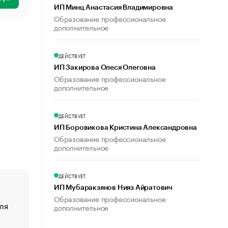
ИП Минц Анастасия Владимировна
Образование профессиональное
дополнительное
ДЕЙСТВУЕТ
ИП Закирова Олеся Олеговна
Образование профессиональное
дополнительное
ДЕЙСТВУЕТ
ИП Боровикова Кристина Александровна
Образование профессиональное
дополнительное
ДЕЙСТВУЕТ
ИП Мубаракзянов Нияз Айратович
Образование профессиональное
ля
«От спорта тело стареет иначе». Как живет глава ко
дополнительное
создавшей GTA