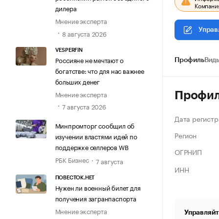
Компания
дилера
Мнение эксперта
Управ
8 августа 2026
VESPERFIN
Россияне не мечтают о
Профиль
Виды
богатстве: что для нас важнее
больших денег
Мнение эксперта
Профи
7 августа 2026
Дата регистр
Минпромторг сообщил об
Регион
изучении властями идей по
поддержке селлеров WB
ОГРНИП
РБК Бизнес
7 августа
ИНН
ПОВЕСТОК.НЕТ
Нужен ли военный билет для
получения загранпаспорта
Мнение эксперта
Управляйт