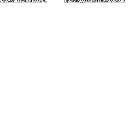
 прочей верхней одежды
Производство нательного белья