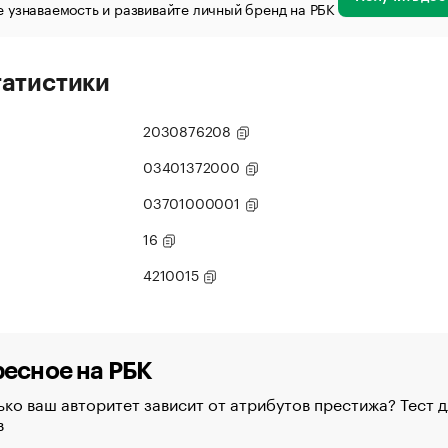
 узнаваемость и развивайте личный бренд на РБК
татистики
2030876208
03401372000
03701000001
16
4210015
есное на РБК
ко ваш авторитет зависит от атрибутов престижа? Тест д
в