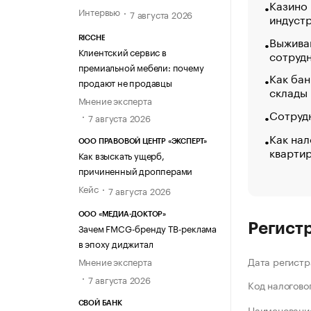
Казино
Интервью
7 августа 2026
индуст
Выжива
RICCHE
Клиентский сервис в
сотруд
премиальной мебели: почему
Как бан
продают не продавцы
склады
Мнение эксперта
Сотрудн
7 августа 2026
Как нал
ООО ПРАВОВОЙ ЦЕНТР «ЭКСПЕРТ»
кварти
Как взыскать ущерб,
причиненный дропперами
Кейс
7 августа 2026
ООО «МЕДИА-ДОКТОР»
Регист
Зачем FMCG-бренду ТВ-реклама
в эпоху диджитал
Дата регистр
Мнение эксперта
7 августа 2026
Код налогово
СВОЙ БАНК
Наименование