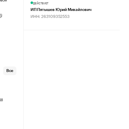
ДЕЙСТВУЕТ
ИП Пятышев Юрий Михайлович
ИНН: 263109352553
Все
ых