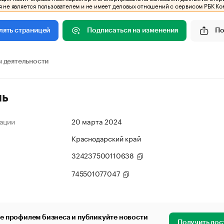
 не является пользователем и не имеет деловых отношений с сервисом РБК Ко
Подписаться на изменения
По
лять страницей
 деятельности
ль
ации
20 марта 2024
Краснодарский край
324237500110638
745501077047
е профилем бизнеса и публикуйте новости
Получить дос