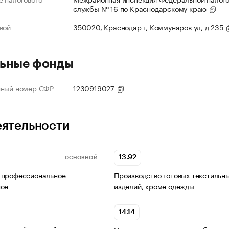
службы № 16 по Краснодарскому краю
вой
350020, Краснодар г, Коммунаров ул, д 235
ьные фонды
нный номер СФР
1230919027
еятельности
13.92
ОСНОВНОЙ
 профессиональное
Производство готовых текстильн
ное
изделий, кроме одежды
14.14