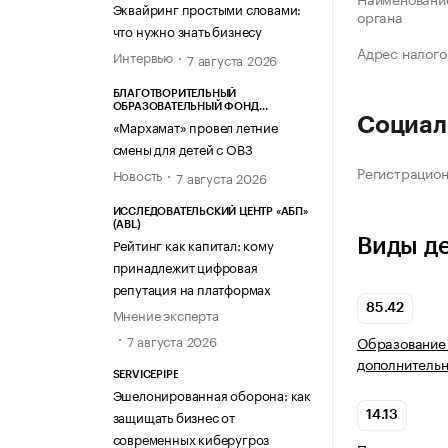
Эквайринг простыми словами:
органа
что нужно знать бизнесу
Адрес налого
Интервью
7 августа 2026
БЛАГОТВОРИТЕЛЬНЫЙ
ОБРАЗОВАТЕЛЬНЫЙ ФОНД
Социал
«МАРХАМАТ»
«Мархамат» провел летние
смены для детей с ОВЗ
Регистрацио
Новость
7 августа 2026
ИССЛЕДОВАТЕЛЬСКИЙ ЦЕНТР «АБП»
(ABL)
Виды д
Рейтинг как капитал: кому
принадлежит цифровая
репутация на платформах
85.42
Мнение эксперта
7 августа 2026
Образование
дополнитель
SERVICEPIPE
Эшелонированная оборона: как
защищать бизнес от
14.13
современных киберугроз