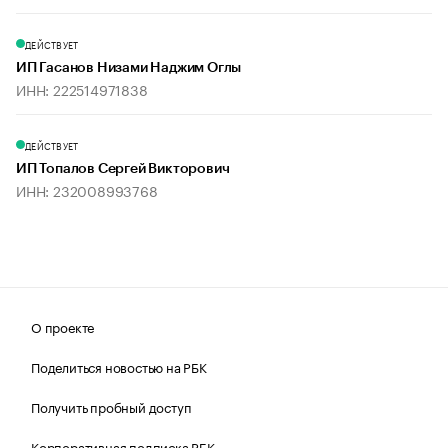
ДЕЙСТВУЕТ
ИП Гасанов Низами Наджим Оглы
ИНН: 222514971838
ДЕЙСТВУЕТ
ИП Топалов Сергей Викторович
ИНН: 232008993768
О проекте
Поделиться новостью на РБК
Получить пробный доступ
Корпоративная подписка РБК