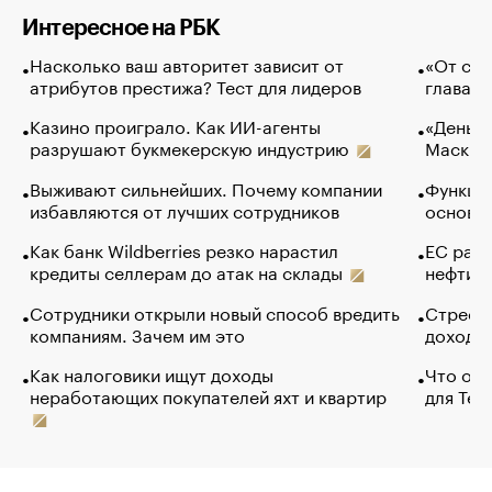
Интересное на РБК
Насколько ваш авторитет зависит от
«От спо
атрибутов престижа? Тест для лидеров
глава к
Казино проиграло. Как ИИ-агенты
«Деньги
разрушают букмекерскую индустрию
Маск в 
Выживают сильнейших. Почему компании
Функции
избавляются от лучших сотрудников
основ э
Как банк Wildberries резко нарастил
ЕС раз
кредиты селлерам до атак на склады
нефти —
Сотрудники открыли новый способ вредить
Стресс 
компаниям. Зачем им это
доходов
Как налоговики ищут доходы
Что обв
неработающих покупателей яхт и квартир
для Tel