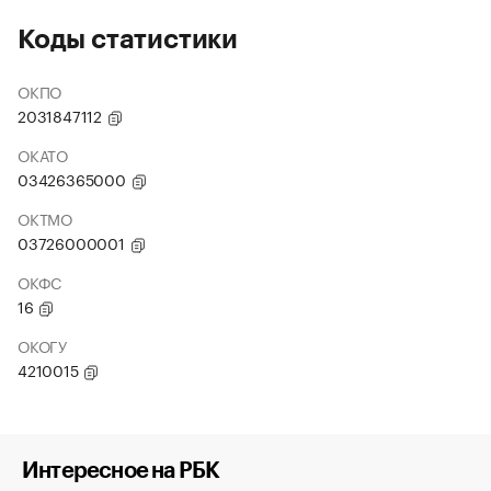
Коды статистики
ОКПО
2031847112
ОКАТО
03426365000
ОКТМО
03726000001
ОКФС
16
ОКОГУ
4210015
Интересное на РБК