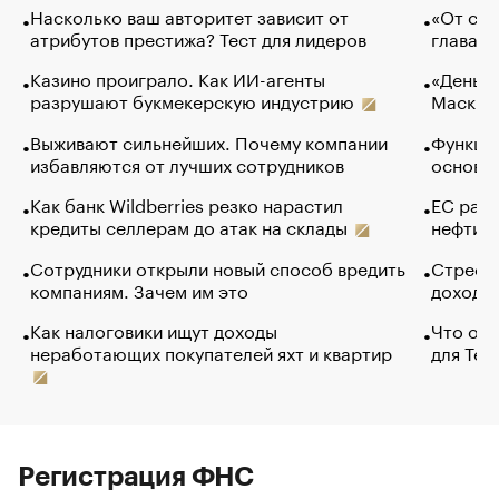
Насколько ваш авторитет зависит от
«От спо
атрибутов престижа? Тест для лидеров
глава к
Казино проиграло. Как ИИ-агенты
«Деньги
разрушают букмекерскую индустрию
Маск в 
Выживают сильнейших. Почему компании
Функции
избавляются от лучших сотрудников
основ э
Как банк Wildberries резко нарастил
ЕС раз
кредиты селлерам до атак на склады
нефти —
Сотрудники открыли новый способ вредить
Стресс 
компаниям. Зачем им это
доходов
Как налоговики ищут доходы
Что обв
неработающих покупателей яхт и квартир
для Tel
Регистрация ФНС