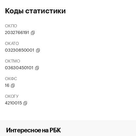
Коды статистики
ОКПО
2032766191
ОКАТО
03230850001
ОКТМО
03630450101
ОКФС
16
ОКОГУ
4210015
Интересное на РБК