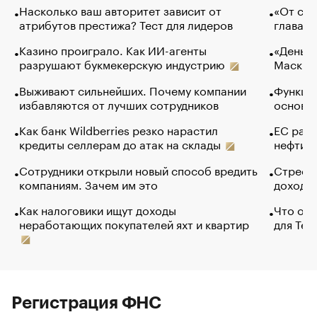
Насколько ваш авторитет зависит от
«От спо
атрибутов престижа? Тест для лидеров
глава к
Казино проиграло. Как ИИ-агенты
«Деньги
разрушают букмекерскую индустрию
Маск в 
Выживают сильнейших. Почему компании
Функции
избавляются от лучших сотрудников
основ э
Как банк Wildberries резко нарастил
ЕС раз
кредиты селлерам до атак на склады
нефти —
Сотрудники открыли новый способ вредить
Стресс 
компаниям. Зачем им это
доходов
Как налоговики ищут доходы
Что обв
неработающих покупателей яхт и квартир
для Tel
Регистрация ФНС