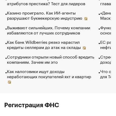
атрибутов престижа? Тест для лидеров
глава к
Казино проиграло. Как ИИ-агенты
«Деньги
разрушают букмекерскую индустрию
Маск в 
Выживают сильнейших. Почему компании
Функции
избавляются от лучших сотрудников
основ э
Как банк Wildberries резко нарастил
ЕС раз
кредиты селлерам до атак на склады
нефти —
Сотрудники открыли новый способ вредить
Стресс 
компаниям. Зачем им это
доходов
Как налоговики ищут доходы
Что обв
неработающих покупателей яхт и квартир
для Tel
Регистрация ФНС