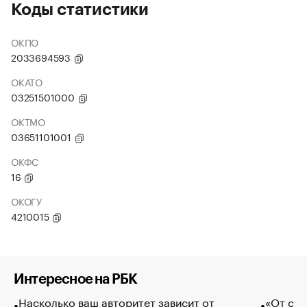
Коды статистики
ОКПО
2033694593
ОКАТО
03251501000
ОКТМО
03651101001
ОКФС
16
ОКОГУ
4210015
Интересное на РБК
Насколько ваш авторитет зависит от
«От спо