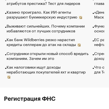
атрибутов престижа? Тест для лидеров
глава к
Казино проиграло. Как ИИ-агенты
«Деньги
разрушают букмекерскую индустрию
Маск в 
Выживают сильнейших. Почему компании
Функции
избавляются от лучших сотрудников
основ э
Как банк Wildberries резко нарастил
ЕС раз
кредиты селлерам до атак на склады
нефти —
Сотрудники открыли новый способ вредить
Стресс 
компаниям. Зачем им это
доходов
Как налоговики ищут доходы
Что обв
неработающих покупателей яхт и квартир
для Tel
Регистрация ФНС