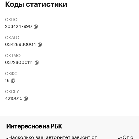
Коды статистики
ОКПО
2034247990
ОКАТО
03426930004
ОКТМО
03726000111
ОКФС
16
ОКОГУ
4210015
Интересное на РБК
Насколько ваш авторитет зависит от
«От спо