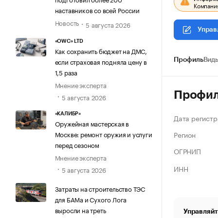
Компания
наставников со всей России
Новость
5 августа 2026
Управ
«OWC» LTD
Как сохранить бюджет на ДМС,
если страховая подняла цену в
Профиль
Виды
1,5 раза
Мнение эксперта
Профи
5 августа 2026
«КАЛИБР»
Дата регистр
Оружейная мастерская в
Регион
Москве: ремонт оружия и услуги
перед сезоном
ОГРНИП
Мнение эксперта
ИНН
5 августа 2026
Затраты на строительство ТЭС
для БАМа и Сухого Лога
выросли на треть
Управляйт