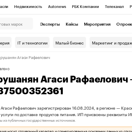
асли
Недвижимость
Autonews
РБК Компании
Телеканал
Р
К Курсы
РБК Life
Тренды
Визионеры
Национальные проекты
Эксперты
Кейсы
Мероприятия
О прое
онный клуб
Исследования
Кредитные рейтинги
Франшизы
Г
терия
IT и технологии
Малый бизнес
Маркетинг и прода
Проверка контрагентов
Политика
Экономика
Бизнес
рушанян Агаси Рафаелович
ы
ВЛЕНО
рушанян Агаси Рафаелович
37500352361
Агаси Рафаелович зарегистрирован 16.08.2024, в регионе — Красн
 услуги по доставке продуктов питания. ИП присвоены реквизит
ы из публичных государственных источников.
ия носит справочный характер и сгенерирована на основании данных из откр