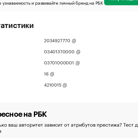
 узнаваемость и развивайте личный бренд на РБК
татистики
2034927770
03401370000
03701000001
16
4210015
есное на РБК
ко ваш авторитет зависит от атрибутов престижа? Тест д
в