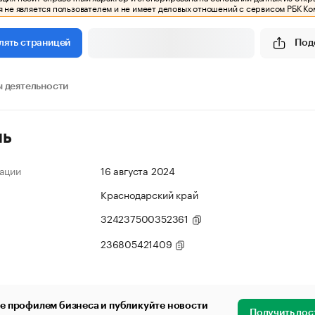
 не является пользователем и не имеет деловых отношений с сервисом РБК Ко
Под
лять страницей
 деятельности
ль
ации
16 августа 2024
Краснодарский край
324237500352361
236805421409
е профилем бизнеса и публикуйте новости
Получить дос