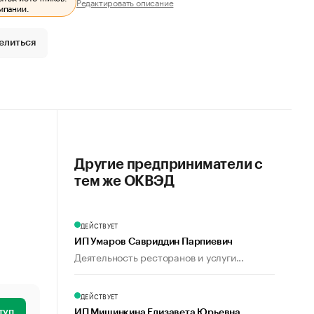
Редактировать описание
мпании.
елиться
Другие предприниматели с
тем же ОКВЭД
ДЕЙСТВУЕТ
ИП Умаров Савриддин Парпиевич
Деятельность ресторанов и услуги...
ДЕЙСТВУЕТ
туп
ИП Мишинкина Елизавета Юрьевна