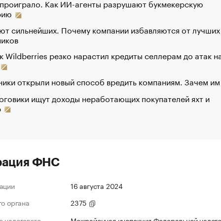
 проиграло. Как ИИ-агенты разрушают букмекерскую
рию
ют сильнейших. Почему компании избавляются от лучших
ников
к Wildberries резко нарастил кредиты селлерам до атак н
ики открыли новый способ вредить компаниям. Зачем им
оговики ищут доходы неработающих покупателей яхт и
р
рация ФНС
ации
16 августа 2024
го органа
2375
 налогового
Межрайонная инспекция Федеральной налог