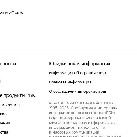
Контур.Фокус
овости
Юридическая информация
Информация об ограничениях
d
Правовая информация
О соблюдении авторских прав
е продукты РБК
© АО «РОСБИЗНЕСКОНСАЛТИНГ»,
 и хостинг
1995–2026.
Сообщения и материалы
информационного агентства «РБК»
лако
(зарегистрировано Федеральной
службой по надзору в сфере связи,
шения
информационных технологий
ства
и массовых коммуникаций
(Роскомнадзор) 09.12.2015 за номером