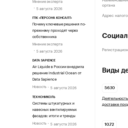
Мнение эксперта
органа
5 августа 2026
Адрес налого
ГПК «ПЕРСОНА КОНСАЛТ»
Почему ключевые решения по-
прежнему проходят через
Социал
собственника
Мнение эксперта
Регистрацио
5 августа 2026
DATA SAPIENCE
Air Liquide в России внедрила
Виды д
решение Industrial Ocean от
Data Sapience
Новость
5 августа 2026
56.10
Деятельность
ТЕХНОНИКОЛЬ
Системы штукатурных и
доставке про
навесных вентилируемых
фасадов: итоги и тренды
Новость
5 августа 2026
10.72