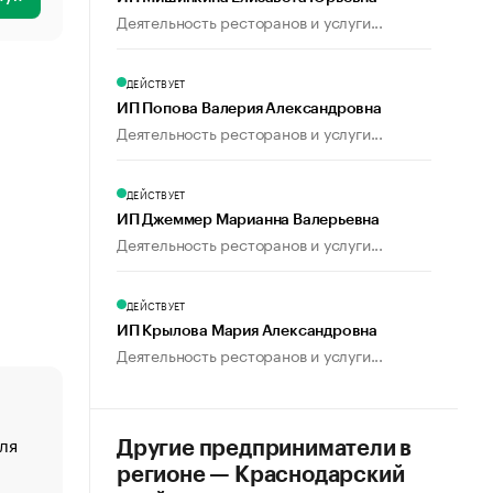
Деятельность ресторанов и услуги...
ДЕЙСТВУЕТ
ИП Попова Валерия Александровна
Деятельность ресторанов и услуги...
ДЕЙСТВУЕТ
ИП Джеммер Марианна Валерьевна
Деятельность ресторанов и услуги...
ДЕЙСТВУЕТ
ИП Крылова Мария Александровна
Деятельность ресторанов и услуги...
ля
«От спорта тело стареет иначе». Как живет глава ко
Другие предприниматели в
создавшей GTA
регионе — Краснодарский