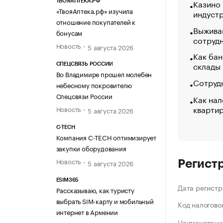
Казино
ТВОЯАПТЕКА.РФ
«ТвояАптека.рф» изучила
индуст
отношение покупателей к
Выжива
бонусам
сотруд
Новость
5 августа 2026
Как бан
склады
СПЕЦСВЯЗЬ РОССИИ
Во Владимире прошел молебен
Сотрудн
небесному покровителю
Спецсвязи России
Как нал
кварти
Новость
5 августа 2026
C-TECH
Компания C-TECH оптимизирует
закупки оборудования
Новость
5 августа 2026
Регист
ESIM365
Дата регистр
Рассказываю, как туристу
выбрать SIM-карту и мобильный
Код налогово
интернет в Армении
Наименование