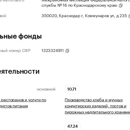
службы № 16 по Краснодарскому краю
вой
350020, Краснодар г, Коммунаров ул, д 235
ьные фонды
нный номер СФР
1323324911
еятельности
10.71
ОСНОВНОЙ
 ресторанов и услуги по
Производство хлеба и мучных
дуктов питания
кондитерских изделий, тортов и
пирожных недлительного хранен
47.24