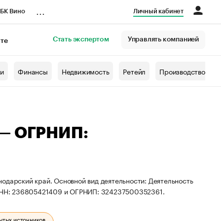
...
БК Вино
Личный кабинет
Стать экспертом
Управлять компанией
кте
азета
жи
Финансы
Недвижимость
Ретейл
Производство
 — ОГРНИП:
одарский край. Основной вид деятельности: Деятельность
ы ИНН: 236805421409 и ОГРНИП: 324237500352361.
ытых источников.