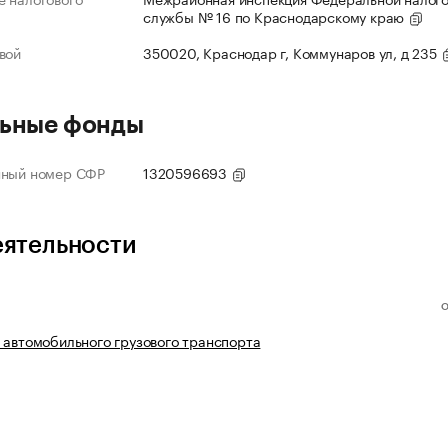
службы № 16 по Краснодарскому краю
вой
350020, Краснодар г, Коммунаров ул, д 235
ьные фонды
нный номер СФР
1320596693
еятельности
 автомобильного грузового транспорта