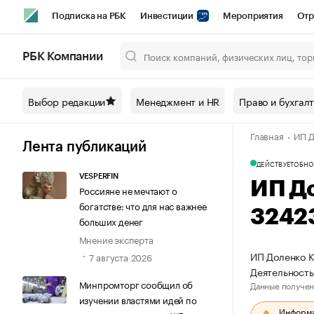
Подписка на РБК
Инвестиции
Мероприятия
Отр
Спорт
Школа управления РБК
РБК Образование
РБ
РБК Компании
Город
Стиль
Крипто
РБК Бизнес-среда
Дискусси
Выбор редакции
Менеджмент и HR
Право и бухгал
Спецпроекты СПб
Конференции СПб
Спецпроекты
Главная
ИП Д
Технологии и медиа
Финансы
Рынок наличной валют
Лента публикаций
ДЕЙСТВУЕТ
ОБНО
VESPERFIN
ИП Д
Россияне не мечтают о
богатстве: что для нас важнее
3242
больших денег
Мнение эксперта
ИП Доленко К
7 августа 2026
Деятельность
Минпромторг сообщил об
Данные получен
изучении властями идей по
Информац