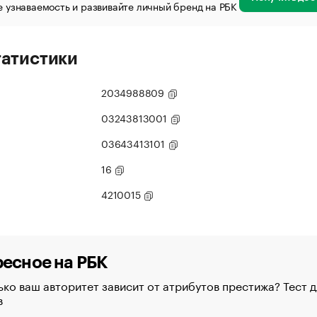
 узнаваемость и развивайте личный бренд на РБК
татистики
2034988809
03243813001
03643413101
16
4210015
есное на РБК
ко ваш авторитет зависит от атрибутов престижа? Тест д
в