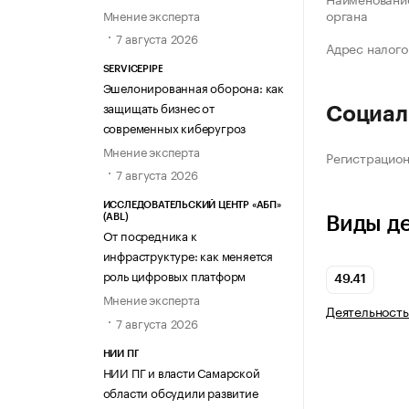
органа
Мнение эксперта
7 августа 2026
Адрес налого
SERVICEPIPE
Эшелонированная оборона: как
защищать бизнес от
Социал
современных киберугроз
Мнение эксперта
Регистрацио
7 августа 2026
ИССЛЕДОВАТЕЛЬСКИЙ ЦЕНТР «АБП»
(ABL)
Виды д
От посредника к
инфраструктуре: как меняется
роль цифровых платформ
49.41
Мнение эксперта
Деятельность
7 августа 2026
НИИ ПГ
НИИ ПГ и власти Самарской
области обсудили развитие