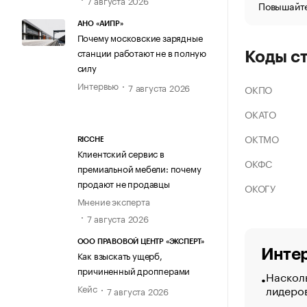
Повышайте
АНО «АИПР»
Почему московские зарядные
станции работают не в полную
Коды с
силу
Интервью
7 августа 2026
ОКПО
ОКАТО
ОКТМО
RICCHE
Клиентский сервис в
ОКФС
премиальной мебели: почему
продают не продавцы
ОКОГУ
Мнение эксперта
7 августа 2026
ООО ПРАВОВОЙ ЦЕНТР «ЭКСПЕРТ»
Интер
Как взыскать ущерб,
причиненный дропперами
Насколь
лидеро
Кейс
7 августа 2026