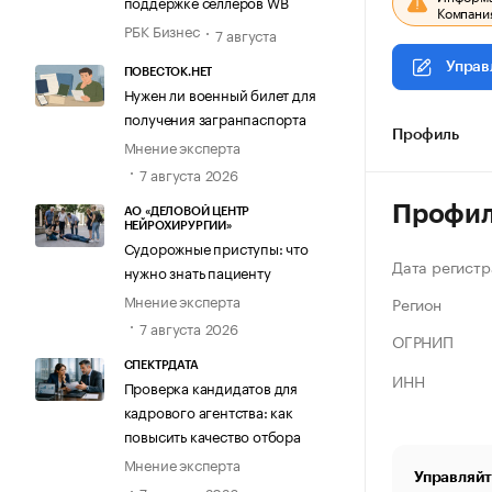
поддержке селлеров WB
Компания
РБК Бизнес
7 августа
Управ
ПОВЕСТОК.НЕТ
Нужен ли военный билет для
получения загранпаспорта
Профиль
Мнение эксперта
7 августа 2026
Профи
АО «ДЕЛОВОЙ ЦЕНТР
НЕЙРОХИРУРГИИ»
Судорожные приступы: что
Дата регистр
нужно знать пациенту
Мнение эксперта
Регион
7 августа 2026
ОГРНИП
СПЕКТРДАТА
ИНН
Проверка кандидатов для
кадрового агентства: как
повысить качество отбора
Мнение эксперта
Управляйт
7 августа 2026