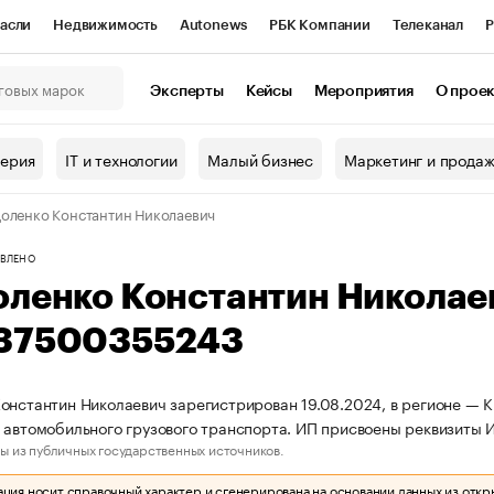
асли
Недвижимость
Autonews
РБК Компании
Телеканал
Р
К Курсы
РБК Life
Тренды
Визионеры
Национальные проекты
Эксперты
Кейсы
Мероприятия
О прое
онный клуб
Исследования
Кредитные рейтинги
Франшизы
Г
терия
IT и технологии
Малый бизнес
Маркетинг и прода
Проверка контрагентов
Политика
Экономика
Бизнес
оленко Константин Николаевич
ы
ВЛЕНО
оленко Константин Никола
37500355243
онстантин Николаевич зарегистрирован 19.08.2024, в регионе — К
 автомобильного грузового транспорта. ИП присвоены реквизит
ы из публичных государственных источников.
ия носит справочный характер и сгенерирована на основании данных из откр