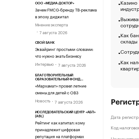
Казино
ООО «МЕДИА-ДОКТОР»
индуст
Зачем FMCG-бренду ТВ-реклама
в эпоху диджитал
Выжива
сотруд
Мнение эксперта
7 августа 2026
Как бан
склады
СВОЙ БАНК
Эквайринг простыми словами:
Сотрудн
что нужно знать бизнесу
Как нал
Интервью
7 августа 2026
кварти
БЛАГОТВОРИТЕЛЬНЫЙ
ОБРАЗОВАТЕЛЬНЫЙ ФОНД
«МАРХАМАТ»
«Мархамат» провел летние
смены для детей с ОВЗ
Новость
7 августа 2026
Регист
ИССЛЕДОВАТЕЛЬСКИЙ ЦЕНТР «АБП»
Дата регистр
(ABL)
Рейтинг как капитал: кому
Код налогово
принадлежит цифровая
репутация на платформах
Наименование