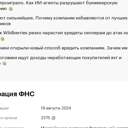
 проиграло. Как ИИ-агенты разрушают букмекерскую
рию
ют сильнейших. Почему компании избавляются от лучших
ников
к Wildberries резко нарастил кредиты селлерам до атак н
ики открыли новый способ вредить компаниям. Зачем им
оговики ищут доходы неработающих покупателей яхт и
р
рация ФНС
ации
19 августа 2024
го органа
2375
 налогового
Межрайонная инспекция Федеральной налог