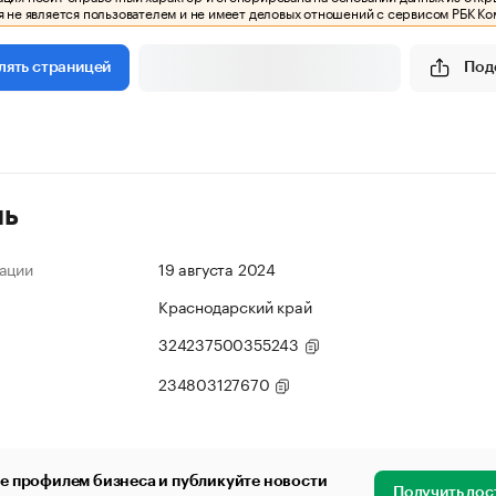
 не является пользователем и не имеет деловых отношений с сервисом РБК Ко
Под
лять страницей
ль
ации
19 августа 2024
Краснодарский край
324237500355243
234803127670
е профилем бизнеса и публикуйте новости
Получить дос