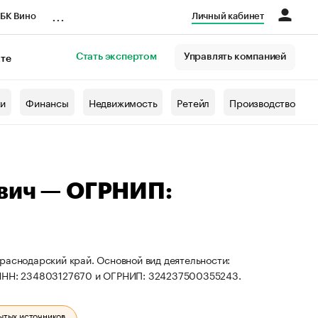
...
БК Вино
Личный кабинет
Стать экспертом
Управлять компанией
кте
азета
жи
Финансы
Недвижимость
Ретейл
Производство
евич — ОГРНИП:
раснодарский край. Основной вид деятельности:
ы ИНН: 234803127670 и ОГРНИП: 324237500355243.
ытых источников.