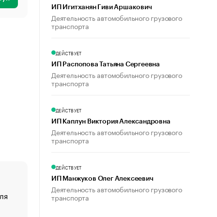
ИП Игитханян Гиви Аршакович
Деятельность автомобильного грузового
транспорта
ДЕЙСТВУЕТ
ИП Распопова Татьяна Сергеевна
Деятельность автомобильного грузового
транспорта
ДЕЙСТВУЕТ
ИП Каплун Виктория Александровна
Деятельность автомобильного грузового
транспорта
ДЕЙСТВУЕТ
ИП Манжуков Олег Алексеевич
Деятельность автомобильного грузового
ля
«От спорта тело стареет иначе». Как живет глава ко
транспорта
создавшей GTA