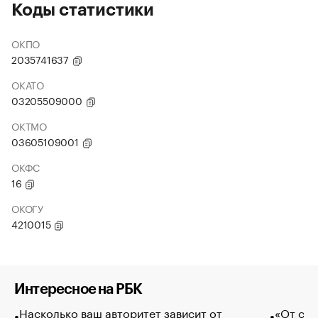
Коды статистики
ОКПО
2035741637
ОКАТО
03205509000
ОКТМО
03605109001
ОКФС
16
ОКОГУ
4210015
Интересное на РБК
Насколько ваш авторитет зависит от
«От спо