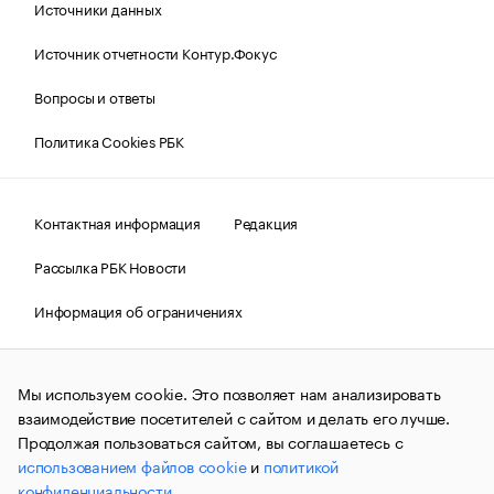
Источники данных
Источник отчетности Контур.Фокус
Вопросы и ответы
Политика Cookies РБК
Контактная информация
Редакция
Рассылка РБК Новости
Информация об ограничениях
Правовая информация
О соблюдении авторских прав
Мы используем cookie. Это позволяет нам анализировать
© АО «РОСБИЗНЕСКОНСАЛТИНГ»,
1995–2026.
Сообщения
и материалы информационного агентства «РБК»
взаимодействие посетителей с сайтом и делать его лучше.
(зарегистрировано Федеральной службой по надзору в сфере
Продолжая пользоваться сайтом, вы соглашаетесь с
связи, информационных технологий и массовых
использованием файлов cookie
и
политикой
коммуникаций (Роскомнадзор) 09.12.2015 за номером ИА
№ФС77-63848) сопровождаются пометкой «РБК». Отдельные
конфиденциальности
.