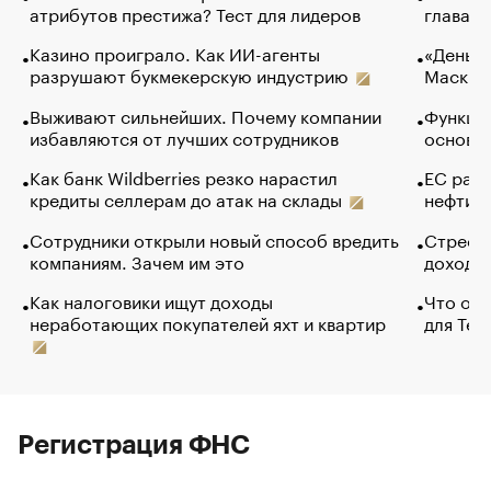
атрибутов престижа? Тест для лидеров
глава к
Казино проиграло. Как ИИ-агенты
«Деньги
разрушают букмекерскую индустрию
Маск в 
Выживают сильнейших. Почему компании
Функции
избавляются от лучших сотрудников
основ э
Как банк Wildberries резко нарастил
ЕС раз
кредиты селлерам до атак на склады
нефти —
Сотрудники открыли новый способ вредить
Стресс 
компаниям. Зачем им это
доходов
Как налоговики ищут доходы
Что обв
неработающих покупателей яхт и квартир
для Tel
Регистрация ФНС