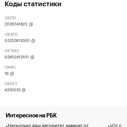
Коды статистики
ОКПО
2035741823
ОКАТО
03212813001
ОКТМО
03612413101
ОКФС
16
ОКОГУ
4210015
Интересное на РБК
Насколько ваш авторитет зависит от
«От спо