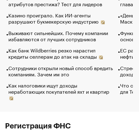
атрибутов престижа? Тест для лидеров
глава к
Казино проиграло. Как ИИ-агенты
«Деньги
разрушают букмекерскую индустрию
Маск в 
Выживают сильнейших. Почему компании
Функции
избавляются от лучших сотрудников
основ э
Как банк Wildberries резко нарастил
ЕС раз
кредиты селлерам до атак на склады
нефти —
Сотрудники открыли новый способ вредить
Стресс 
компаниям. Зачем им это
доходов
Как налоговики ищут доходы
Что обв
неработающих покупателей яхт и квартир
для Tel
Регистрация ФНС