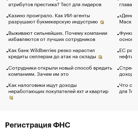
атрибутов престижа? Тест для лидеров
глава к
Казино проиграло. Как ИИ-агенты
«Деньги
разрушают букмекерскую индустрию
Маск в 
Выживают сильнейших. Почему компании
Функции
избавляются от лучших сотрудников
основ э
Как банк Wildberries резко нарастил
ЕС раз
кредиты селлерам до атак на склады
нефти —
Сотрудники открыли новый способ вредить
Стресс 
компаниям. Зачем им это
доходов
Как налоговики ищут доходы
Что обв
неработающих покупателей яхт и квартир
для Tel
Регистрация ФНС