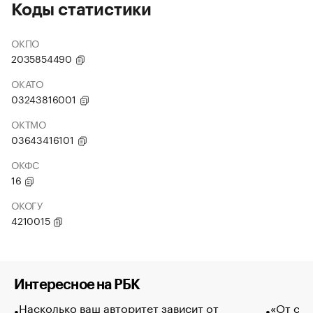
Коды статистики
ОКПО
2035854490
ОКАТО
03243816001
ОКТМО
03643416101
ОКФС
16
ОКОГУ
4210015
Интересное на РБК
Насколько ваш авторитет зависит от
«От спо