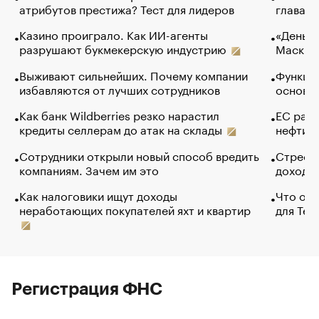
атрибутов престижа? Тест для лидеров
глава к
Казино проиграло. Как ИИ-агенты
«Деньги
разрушают букмекерскую индустрию
Маск в 
Выживают сильнейших. Почему компании
Функции
избавляются от лучших сотрудников
основ э
Как банк Wildberries резко нарастил
ЕС раз
кредиты селлерам до атак на склады
нефти —
Сотрудники открыли новый способ вредить
Стресс 
компаниям. Зачем им это
доходов
Как налоговики ищут доходы
Что обв
неработающих покупателей яхт и квартир
для Tel
Регистрация ФНС