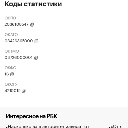
Коды статистики
ОКПО
2036108547
ОКАТО
03426365000
ОКТМО
03726000001
ОКФС
16
ОКОГУ
4210015
Интересное на РБК
Насколько ваш авторитет зависит от
«От спо