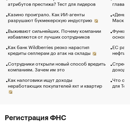
атрибутов престижа? Тест для лидеров
глава к
Казино проиграло. Как ИИ-агенты
«Деньги
разрушают букмекерскую индустрию
Маск в 
Выживают сильнейших. Почему компании
Функции
избавляются от лучших сотрудников
основ э
Как банк Wildberries резко нарастил
ЕС раз
кредиты селлерам до атак на склады
нефти —
Сотрудники открыли новый способ вредить
Стресс 
компаниям. Зачем им это
доходов
Как налоговики ищут доходы
Что обв
неработающих покупателей яхт и квартир
для Tel
Регистрация ФНС