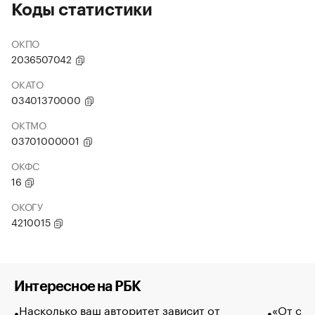
Коды статистики
ОКПО
2036507042
ОКАТО
03401370000
ОКТМО
03701000001
ОКФС
16
ОКОГУ
4210015
Интересное на РБК
Насколько ваш авторитет зависит от
«От спо