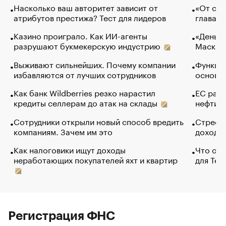
Насколько ваш авторитет зависит от
«От спо
атрибутов престижа? Тест для лидеров
глава к
Казино проиграло. Как ИИ-агенты
«Деньги
разрушают букмекерскую индустрию
Маск в 
Выживают сильнейших. Почему компании
Функции
избавляются от лучших сотрудников
основ э
Как банк Wildberries резко нарастил
ЕС раз
кредиты селлерам до атак на склады
нефти —
Сотрудники открыли новый способ вредить
Стресс 
компаниям. Зачем им это
доходов
Как налоговики ищут доходы
Что обв
неработающих покупателей яхт и квартир
для Tel
Регистрация ФНС