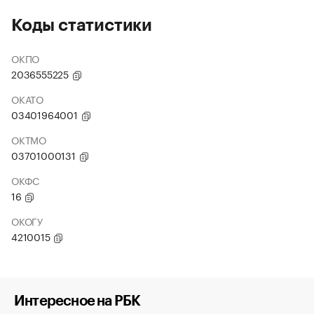
Коды статистики
ОКПО
2036555225
ОКАТО
03401964001
ОКТМО
03701000131
ОКФС
16
ОКОГУ
4210015
Интересное на РБК