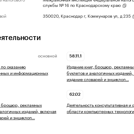
службы № 16 по Краснодарскому краю
вой
350020, Краснодар г, Коммунаров ул, д 235
еятельности
58.11.1
ОСНОВНОЙ
 по оказанию
Издание книг, брошюр, рекламны
онных и информационных
буклетов и аналогичных изданий,
издание словарей и энциклоп…
62.02
, брошюр, рекламных
Деятельность консультативная и 
налогичных изданий, включая
области компьютерных технолог
арей и энциклоп…