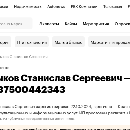
асли
Недвижимость
Autonews
РБК Компании
Телеканал
Р
К Курсы
РБК Life
Тренды
Визионеры
Национальные проекты
Эксперты
Кейсы
Мероприятия
О прое
онный клуб
Исследования
Кредитные рейтинги
Франшизы
Г
терия
IT и технологии
Малый бизнес
Маркетинг и прода
Проверка контрагентов
Политика
Экономика
Бизнес
ыков Станислав Сергеевич
ы
ВЛЕНО
ыков Станислав Сергеевич 
37500442343
нислав Сергеевич зарегистрирован 22.10.2024, в регионе — Красн
сультационных и информационных услуг. ИП присвоены реквизит
ы из публичных государственных источников.
ия носит справочный характер и сгенерирована на основании данных из откр