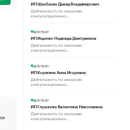
ИП Шахбазян Давид Владимирович
Деятельность по оказанию
консультационных...
ДЕЙСТВУЕТ
ИП Ищенко Надежда Дмитриевна
Деятельность по оказанию
консультационных...
ДЕЙСТВУЕТ
ИП Корягина Анна Игоревна
Деятельность по оказанию
консультационных...
ДЕЙСТВУЕТ
ИП Глушкова Валентина Николаевна
Деятельность по оказанию
ля
«От спорта тело стареет иначе». Как живет глава ко
консультационных...
создавшей GTA