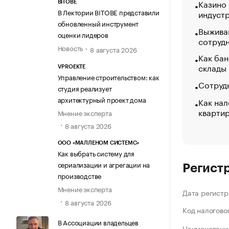
Казино
BITOBE
В Лектории BITOBE представили
индуст
обновленный инструмент
Выжива
оценки лидеров
сотруд
Новость
8 августа 2026
Как бан
склады
VPROEKTE
Управление строительством: как
Сотрудн
студия реализует
архитектурный проект дома
Как нал
кварти
Мнение эксперта
8 августа 2026
ООО «МАЛЛЕНОМ СИСТЕМС»
Как выбрать систему для
сериализации и агрегации на
Регист
производстве
Мнение эксперта
Дата регистр
8 августа 2026
Код налогово
В Ассоциации владельцев
Наименование