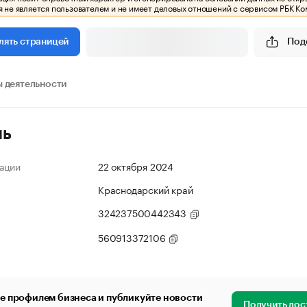
 не является пользователем и не имеет деловых отношений с сервисом РБК Ко
Под
лять страницей
 деятельности
ль
ации
22 октября 2024
Краснодарский край
324237500442343
560913372106
е профилем бизнеса и публикуйте новости
Получить дос