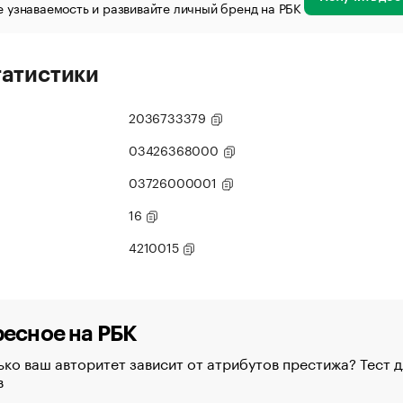
 узнаваемость и развивайте личный бренд на РБК
татистики
2036733379
03426368000
03726000001
16
4210015
есное на РБК
ко ваш авторитет зависит от атрибутов престижа? Тест д
в