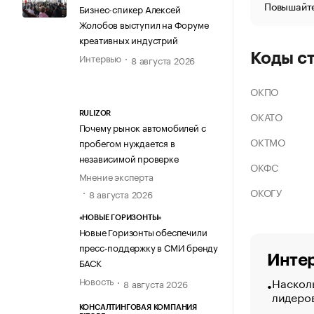
Повышайте
Бизнес-спикер Алексей
Жолобов выступил на Форуме
креативных индустрий
Коды с
Интервью
8 августа 2026
ОКПО
ОКАТО
RULIZOR
Почему рынок автомобилей с
ОКТМО
пробегом нуждается в
независимой проверке
ОКФС
Мнение эксперта
ОКОГУ
8 августа 2026
«НОВЫЕ ГОРИЗОНТЫ»
Новые Горизонты обеспечили
пресс-поддержку в СМИ бренду
Интер
БАСК
Насколь
Новость
8 августа 2026
лидеро
КОНСАЛТИНГОВАЯ КОМПАНИЯ