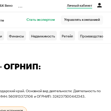
...
БК Вино
Личный кабинет
Стать экспертом
Управлять компанией
кте
азета
жи
Финансы
Недвижимость
Ретейл
Производство
— ОГРНИП:
одарский край. Основной вид деятельности: Деятельность по
ы ИНН: 560913372106 и ОГРНИП: 324237500442343.
ытых источников.