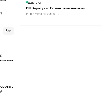
ДЕЙСТВУЕТ
ИП Заратуйко Роман Вячеславович
ИНН: 232011729788
Все
х
 включая
работы в
ий