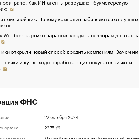
 проиграло. Как ИИ-агенты разрушают букмекерскую
рию
ют сильнейших. Почему компании избавляются от лучших
ников
к Wildberries резко нарастил кредиты селлерам до атак н
ики открыли новый способ вредить компаниям. Зачем им
оговики ищут доходы неработающих покупателей яхт и
р
рация ФНС
ации
22 октября 2024
го органа
2375
 налогового
Межрайонная инспекция Федеральной налог