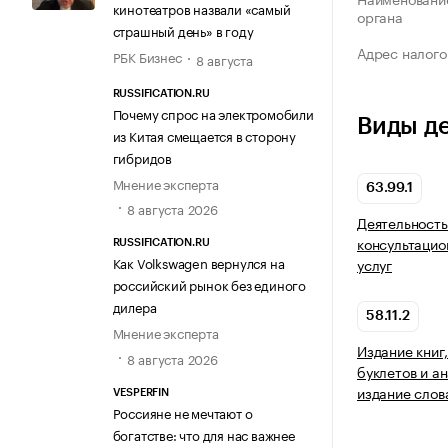
кинотеатров назвали «самый
органа
страшный день» в году
Адрес налого
РБК Бизнес
8 августа
RUSSIFICATION.RU
Почему спрос на электромобили
Виды д
из Китая смещается в сторону
гибридов
Мнение эксперта
63.99.1
8 августа 2026
Деятельность
консультаци
RUSSIFICATION.RU
Как Volkswagen вернулся на
услуг
российский рынок без единого
дилера
58.11.2
Мнение эксперта
Издание книг
8 августа 2026
буклетов и а
издание слов
VESPERFIN
Россияне не мечтают о
богатстве: что для нас важнее