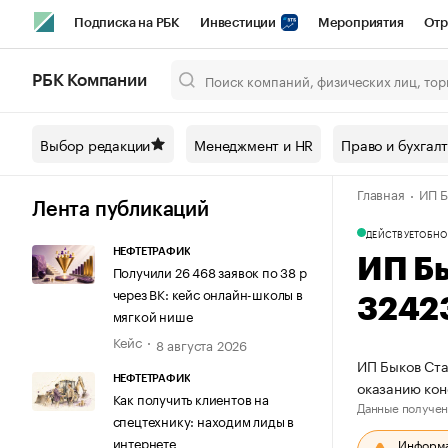
Подписка на РБК
Инвестиции
Мероприятия
Отр
Спорт
Школа управления РБК
РБК Образование
РБ
РБК Компании
Город
Стиль
Крипто
РБК Бизнес-среда
Дискусси
Выбор редакции
Менеджмент и HR
Право и бухгал
Спецпроекты СПб
Конференции СПб
Спецпроекты
Главная
ИП Б
Технологии и медиа
Финансы
Рынок наличной валют
Лента публикаций
ДЕЙСТВУЕТ
ОБНО
НЕФТЕТРАФИК
ИП Б
Получили 26 468 заявок по 38 р
через ВК: кейс онлайн-школы в
3242
мягкой нише
Кейс
8 августа 2026
ИП Быков Ста
НЕФТЕТРАФИК
оказанию кон
Как получить клиентов на
Данные получен
спецтехнику: находим лиды в
интернете
Информац