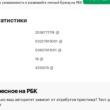
 узнаваемость и развивайте личный бренд на РБК
татистики
2036771718
03237813001
03637413101
16
4210015
есное на РБК
ко ваш авторитет зависит от атрибутов престижа? Тест д
в