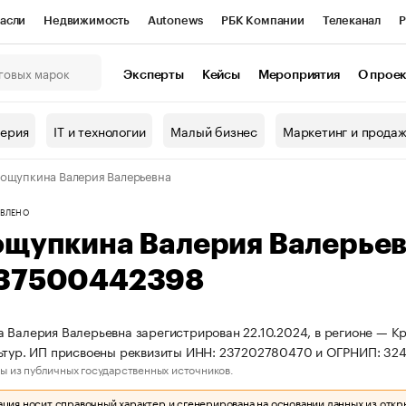
асли
Недвижимость
Autonews
РБК Компании
Телеканал
Р
К Курсы
РБК Life
Тренды
Визионеры
Национальные проекты
Эксперты
Кейсы
Мероприятия
О прое
онный клуб
Исследования
Кредитные рейтинги
Франшизы
Г
терия
IT и технологии
Малый бизнес
Маркетинг и прода
Проверка контрагентов
Политика
Экономика
Бизнес
ощупкина Валерия Валерьевна
ы
ВЛЕНО
ощупкина Валерия Валерье
37500442398
 Валерия Валерьевна зарегистрирован 22.10.2024, в регионе — К
льтур. ИП присвоены реквизиты ИНН: 237202780470 и ОГРНИП: 3
ы из публичных государственных источников.
ия носит справочный характер и сгенерирована на основании данных из откр