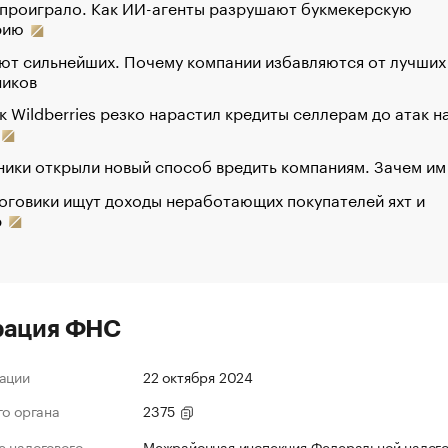
 проиграло. Как ИИ-агенты разрушают букмекерскую
рию
ют сильнейших. Почему компании избавляются от лучших
ников
к Wildberries резко нарастил кредиты селлерам до атак н
ики открыли новый способ вредить компаниям. Зачем им
оговики ищут доходы неработающих покупателей яхт и
р
рация ФНС
ации
22 октября 2024
го органа
2375
 налогового
Межрайонная инспекция Федеральной налог