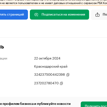
 не является пользователем и не имеет деловых отношений с сервисом РБК Ко
Подписаться на изменения
По
лять страницей
ль
ации
22 октября 2024
Краснодарский край
324237500442398
237202780470
е профилем бизнеса и публикуйте новости
Получить дос