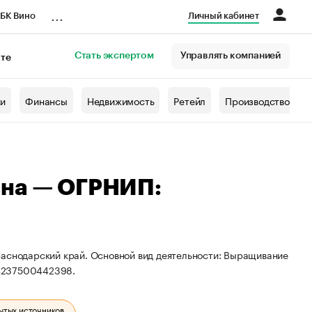
...
БК Вино
Личный кабинет
Стать экспертом
Управлять компанией
кте
азета
жи
Финансы
Недвижимость
Ретейл
Производство
вна — ОГРНИП:
раснодарский край. Основной вид деятельности: Выращивание
24237500442398.
ытых источников.