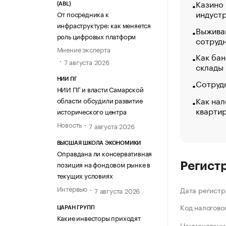
Казино
(ABL)
индуст
От посредника к
инфраструктуре: как меняется
Выжива
роль цифровых платформ
сотруд
Мнение эксперта
Как бан
7 августа 2026
склады
НИИ ПГ
Сотрудн
НИИ ПГ и власти Самарской
Как нал
области обсудили развитие
кварти
исторического центра
Новость
7 августа 2026
ВЫСШАЯ ШКОЛА ЭКОНОМИКИ
Оправдана ли консервативная
позиция на фондовом рынке в
Регист
текущих условиях
Интервью
Дата регистр
7 августа 2026
Код налогово
ЦАРАН ГРУПП
Какие инвесторы приходят
Наименование