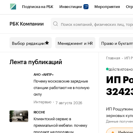
Подписка на РБК
Инвестиции
Мероприятия
Отр
Спорт
Школа управления РБК
РБК Образование
РБ
РБК Компании
Город
Стиль
Крипто
РБК Бизнес-среда
Дискусси
Выбор редакции
Менеджмент и HR
Право и бухгал
Спецпроекты СПб
Конференции СПб
Спецпроекты
Главная
ИП Р
Технологии и медиа
Финансы
Рынок наличной валют
Лента публикаций
ДЕЙСТВУЕТ
ОБНО
АНО «АИПР»
ИП Р
Почему московские зарядные
станции работают не в полную
3242
силу
Интервью
7 августа 2026
ИП Рощупкина
RICCHE
зерновых ку
Клиентский сервис в
Данные получен
премиальной мебели: почему
продают не продавцы
Информац