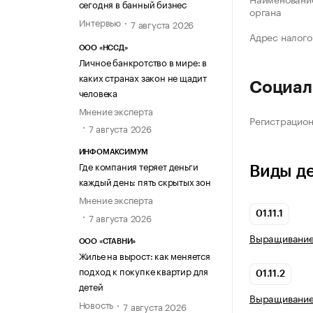
сегодня в банный бизнес
органа
Интервью
7 августа 2026
Адрес налого
ООО «НССД»
Личное банкротство в мире: в
каких странах закон не щадит
Социал
человека
Мнение эксперта
Регистрацио
7 августа 2026
ИНФОМАКСИМУМ
Где компания теряет деньги
Виды д
каждый день: пять скрытых зон
Мнение эксперта
01.11.1
7 августа 2026
Выращивание
ООО «СТАВНИ»
Жилье на вырост: как меняется
подход к покупке квартир для
01.11.2
детей
Выращивание
Новость
7 августа 2026