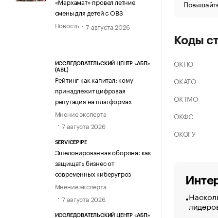
«Мархамат» провел летние
Повышайте
смены для детей с ОВЗ
Новость
7 августа 2026
Коды с
ОКПО
ИССЛЕДОВАТЕЛЬСКИЙ ЦЕНТР «АБП»
(ABL)
Рейтинг как капитал: кому
ОКАТО
принадлежит цифровая
ОКТМО
репутация на платформах
Мнение эксперта
ОКФС
7 августа 2026
ОКОГУ
SERVICEPIPE
Эшелонированная оборона: как
защищать бизнес от
современных киберугроз
Интер
Мнение эксперта
Насколь
7 августа 2026
лидеро
ИССЛЕДОВАТЕЛЬСКИЙ ЦЕНТР «АБП»