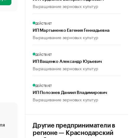
Выращивание зерновых культур
ДЕЙСТВУЕТ
ИП Мартыненко Евгения Геннадьевна
Выращивание зерновых культур
ДЕЙСТВУЕТ
ИП Ващенко Александр Юрьевич
Выращивание зерновых культур
ДЕЙСТВУЕТ
ИП Полознев Даниил Владимирович
Выращивание зерновых культур
ля
«От спорта тело стареет иначе». Как живет глава ко
Другие предприниматели в
создавшей GTA
регионе — Краснодарский