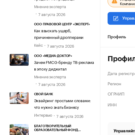
Компания
Мнение эксперта
7 августа 2026
Управ
ООО ПРАВОВОЙ ЦЕНТР «ЭКСПЕРТ»
Как взыскать ущерб,
причиненный дропперами
Профиль
Кейс
7 августа 2026
ООО «МЕДИА-ДОКТОР»
Профи
Зачем FMCG-бренду ТВ-реклама
в эпоху диджитал
Дата регистр
Мнение эксперта
Регион
7 августа 2026
ОГРНИП
СВОЙ БАНК
Эквайринг простыми словами:
ИНН
что нужно знать бизнесу
Интервью
7 августа 2026
БЛАГОТВОРИТЕЛЬНЫЙ
ОБРАЗОВАТЕЛЬНЫЙ ФОНД
Управляйт
«МАРХАМАТ»