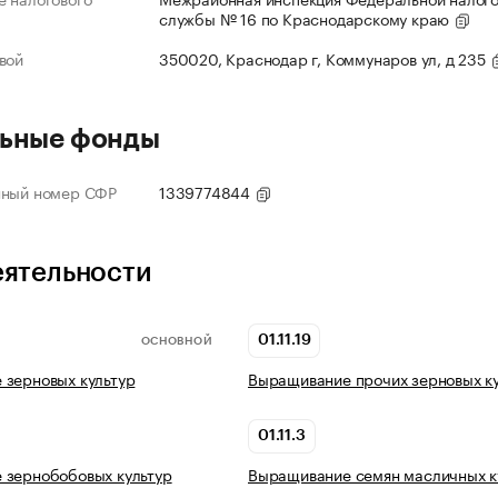
службы № 16 по Краснодарскому краю
вой
350020, Краснодар г, Коммунаров ул, д 235
ьные фонды
нный номер СФР
1339774844
еятельности
01.11.19
ОСНОВНОЙ
 зерновых культур
Выращивание прочих зерновых к
01.11.3
 зернобобовых культур
Выращивание семян масличных к