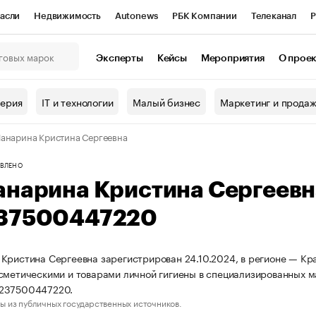
асли
Недвижимость
Autonews
РБК Компании
Телеканал
Р
К Курсы
РБК Life
Тренды
Визионеры
Национальные проекты
Эксперты
Кейсы
Мероприятия
О прое
онный клуб
Исследования
Кредитные рейтинги
Франшизы
Г
терия
IT и технологии
Малый бизнес
Маркетинг и прода
Проверка контрагентов
Политика
Экономика
Бизнес
анарина Кристина Сергеевна
ы
ВЛЕНО
анарина Кристина Сергеев
37500447220
Кристина Сергеевна зарегистрирован 24.10.2024, в регионе — Кра
сметическими и товарами личной гигиены в специализированных м
237500447220.
ы из публичных государственных источников.