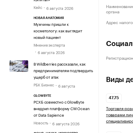
Наименование
Кейс
6 августа 2026
органа
НОВАЯ АНАТОМИЯ
Адрес налого
Мужчины пришли к
косметологу: как выглядит
новый пациент
Социал
Мнение эксперта
6 августа 2026
Регистрацио
В Wildberries рассказали, как
предпринимателям подтвердить
ущерб от атак
Виды д
РБК Бизнес
6 августа
GLOWBYTE
47.75
РСХБ совместно с GlowByte
Торговля роз
внедрил платформу CM Ocean
товарами лич
от Data Sapience
специализир
Новость
6 августа 2026