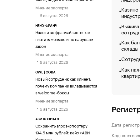
Мнение эксперта
Казино
индуст
6 августа 2026
Выжива
НЕКО-ФРАНЧ
сотруд
Налоги во франчайзинге: как
платить меньше и не нарушать
Как бан
закон
склады
Мнение эксперта
Сотрудн
6 августа 2026
Как нал
OWL | СОВА
кварти
Новый сотрудник как клиент:
почему компании вкладываются
в welcome-боксы
Мнение эксперта
6 августа 2026
Регист
АВИ КЭПИТАЛ
Дата регистр
Сохранить агроэкспортеру
194,5 млн рублей: кейс «АВИ
Код налогово
Кэпитал»