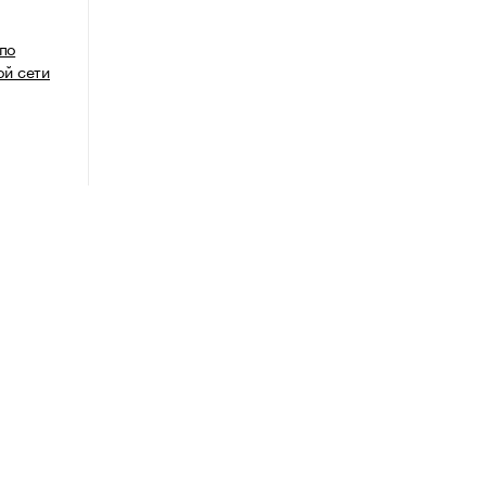
 по
й сети