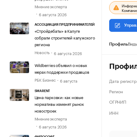
Информац
Мнение эксперта
Компания
6 августа 2026
АССОЦИАЦИЯ ПРЕДПРИНИМАТЕЛЕЙ
Управ
«Стройдебаты» в Калуге
собрали строителей калужского
региона
Профиль
Виды
Новость
6 августа 2026
Wildberries объявил о новых
Профи
мерах поддержки продавцов
РБК Бизнес
Дата регистр
6 августа
Регион
SMARENT
Цена парковки: как новые
ОГРНИП
нормативы изменят рынок
новостроек
ИНН
Мнение эксперта
6 августа 2026
ФИЛОСОФТ