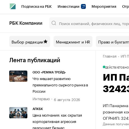
Подписка на РБК
Инвестиции
Мероприятия
Отр
Спорт
Школа управления РБК
РБК Образование
РБ
РБК Компании
Город
Стиль
Крипто
РБК Бизнес-среда
Дискусси
Выбор редакции
Менеджмент и HR
Право и бухгал
Спецпроекты СПб
Конференции СПб
Спецпроекты
Главная
ИП П
Технологии и медиа
Финансы
Рынок наличной валют
Лента публикаций
ДЕЙСТВУЕТ
ОБНО
ООО «РЕММА ТРЕЙД»
ИП П
Что мешает развитию
премиального сырного рынка в
3242
России
Интервью
6 августа 2026
ИП Панарина 
АПКБК
розничная ко
Цена молчания: как скрытая
ОГРНИП: 324
корпоративная агрессия
Данные получен
разрушает бизнес