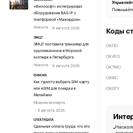
Управляйт
«Философт» интегрировал
Повышайте
оборудование BAS-IP с
платформой «Мажордом»
Новость
6 августа 2026
Коды с
ЭМЦТ
ЭМЦТ поставила тренажер для
ОКПО
судомехаников в Морской
ОКАТО
колледж в Петербурге
Новость
6 августа 2026
ОКТМО
ESIM365
ОКФС
Как туристу выбрать SIM-карту
ОКОГУ
или eSIM для поездки в
Малайзию
Мнение эксперта
6 августа 2026
Интер
СПЕКТРДАТА
Насколь
Сдельная оплата труда: что это
лидеро
такое, виды и правила расчета