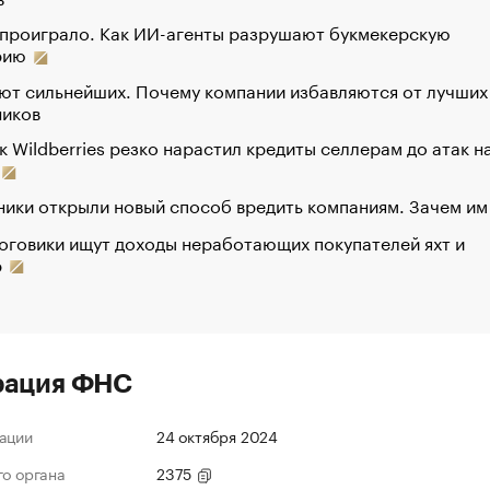
 проиграло. Как ИИ-агенты разрушают букмекерскую
рию
ют сильнейших. Почему компании избавляются от лучших
ников
к Wildberries резко нарастил кредиты селлерам до атак н
ики открыли новый способ вредить компаниям. Зачем им
оговики ищут доходы неработающих покупателей яхт и
р
рация ФНС
ации
24 октября 2024
го органа
2375