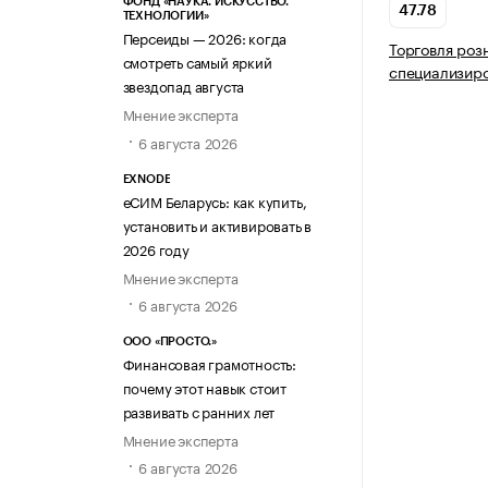
ФОНД «НАУКА. ИСКУССТВО.
47.78
ТЕХНОЛОГИИ»
Персеиды — 2026: когда
Торговля роз
смотреть самый яркий
специализир
звездопад августа
Мнение эксперта
6 августа 2026
EXNODE
еСИМ Беларусь: как купить,
установить и активировать в
2026 году
Мнение эксперта
6 августа 2026
ООО «ПРОСТО.»
Финансовая грамотность:
почему этот навык стоит
развивать с ранних лет
Мнение эксперта
6 августа 2026