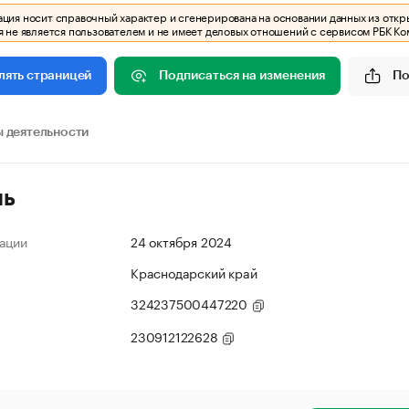
ия носит справочный характер и сгенерирована на основании данных из откр
 не является пользователем и не имеет деловых отношений с сервисом РБК Ко
Подписаться на изменения
По
лять страницей
 деятельности
ль
ации
24 октября 2024
Краснодарский край
324237500447220
230912122628