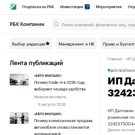
Подписка на РБК
Инвестиции
Мероприятия
Отр
Спорт
Школа управления РБК
РБК Образование
РБ
РБК Компании
Город
Стиль
Крипто
РБК Бизнес-среда
Дискусси
Выбор редакции
Менеджмент и HR
Право и бухгал
Спецпроекты СПб
Конференции СПб
Спецпроекты
Главная
ИП Д
Технологии и медиа
Финансы
Рынок наличной валют
Лента публикаций
ДЕЙСТВУЕТ
ОБНО
«АВТО МАРШАЛ»
ИП Д
Почему trade-in в 2026 году
выбирают не ради удобства
3242
Мнение эксперта
6 августа 2026
ИП Даллакян 
«АВТО МАРШАЛ»
розничная по
Почему комиссионная продажа
32423750044
автомобиля снова становится
Данные получен
альтернативой