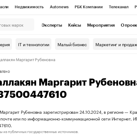
асли
Недвижимость
Autonews
РБК Компании
Телеканал
Р
К Курсы
РБК Life
Тренды
Визионеры
Национальные проекты
Эксперты
Кейсы
Мероприятия
О прое
онный клуб
Исследования
Кредитные рейтинги
Франшизы
Г
терия
IT и технологии
Малый бизнес
Маркетинг и прода
Проверка контрагентов
Политика
Экономика
Бизнес
аллакян Маргарит Рубеновна
ы
ВЛЕНО
аллакян Маргарит Рубенов
37500447610
Маргарит Рубеновна зарегистрирован 24.10.2024, в регионе — Кра
 почте или по информационно-коммуникационной сети Интернет. 
7610.
ы из публичных государственных источников.