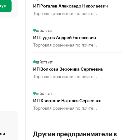
туп
ИП Рогалев Александр Николаевич
Торговля розничная по почте...
ДЕЙСТВУЕТ
ИП Гудков Андрей Евгеньевич
Торговля розничная по почте...
ДЕЙСТВУЕТ
ИП Волкова Вероника Сергеевна
Торговля розничная по почте...
ДЕЙСТВУЕТ
ИП Хвистани Наталия Сергеевна
Торговля розничная по почте...
ля
«От спорта тело стареет иначе». Как живет глава ко
Другие предприниматели в
создавшей GTA