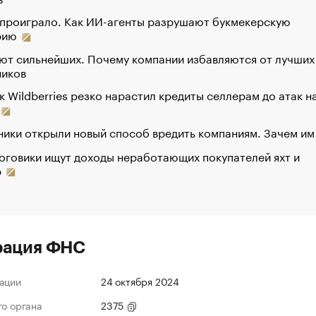
 проиграло. Как ИИ-агенты разрушают букмекерскую
рию
ют сильнейших. Почему компании избавляются от лучших
ников
к Wildberries резко нарастил кредиты селлерам до атак н
ики открыли новый способ вредить компаниям. Зачем им
оговики ищут доходы неработающих покупателей яхт и
р
рация ФНС
ации
24 октября 2024
го органа
2375