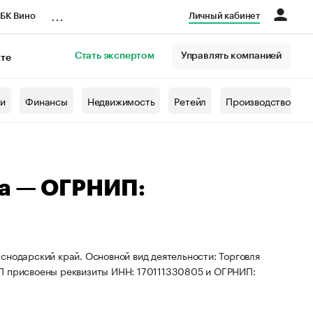
...
БК Вино
Личный кабинет
Стать экспертом
Управлять компанией
кте
азета
жи
Финансы
Недвижимость
Ретейл
Производство
на — ОГРНИП:
снодарский край. Основной вид деятельности: Торговля
ИП присвоены реквизиты ИНН: 170111330805 и ОГРНИП: