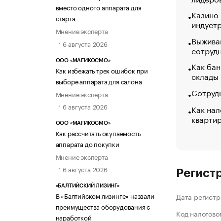
вместо одного аппарата для
Казино
старта
индуст
Мнение эксперта
Выжива
6 августа 2026
сотруд
ООО «МАГИКОСМО»
Как бан
Как избежать трех ошибок при
склады
выборе аппарата для салона
Сотрудн
Мнение эксперта
6 августа 2026
Как нал
кварти
ООО «МАГИКОСМО»
Как рассчитать окупаемость
аппарата до покупки
Мнение эксперта
6 августа 2026
Регист
«БАЛТИЙСКИЙ ЛИЗИНГ»
В «Балтийском лизинге» назвали
Дата регистр
преимущества оборудования с
Код налогово
наработкой