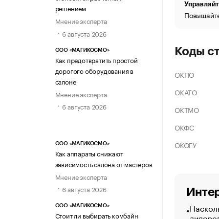
Управляйт
решением
Повышайте
Мнение эксперта
6 августа 2026
Коды с
ООО «МАГИКОСМО»
Как предотвратить простой
дорогого оборудования в
ОКПО
салоне
ОКАТО
Мнение эксперта
6 августа 2026
ОКТМО
ОКФС
ОКОГУ
ООО «МАГИКОСМО»
Как аппараты снижают
зависимость салона от мастеров
Мнение эксперта
6 августа 2026
Интер
Насколь
ООО «МАГИКОСМО»
Стоит ли выбирать комбайн
лидеро