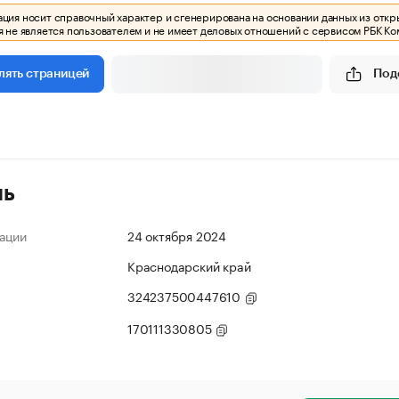
ия носит справочный характер и сгенерирована на основании данных из откр
 не является пользователем и не имеет деловых отношений с сервисом РБК Ко
Под
лять страницей
ль
ации
24 октября 2024
Краснодарский край
324237500447610
170111330805