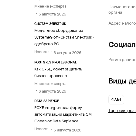
Мнение эксперта
Наименование
органа
6 августа 2026
Адрес налого
СИСТЭМ ЭЛЕКТРИК
Модульное оборудование
Systeme9 от «Систэм Электрик»
одобрено РС
Социал
Новость
6 августа 2026
Регистрацио
POSTGRES PROFESSIONAL
Как СУБД может защитить
бизнес-процессы
Виды д
Мнение эксперта
6 августа 2026
47.91
DATA SAPIENCE
РСХБ внедрил платформу
Торговля роз
автоматизации маркетинга CM
Ocean от Data Sapience
Новость
6 августа 2026