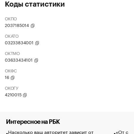
Коды статистики
ОКПО
2037185014
ОКАТО
03233834001
ОКТМО
03633434101
ОКФС
16
ОКОГУ
4210015
Интересное на РБК
Насколько ваш авторитет зависит от
«От спо