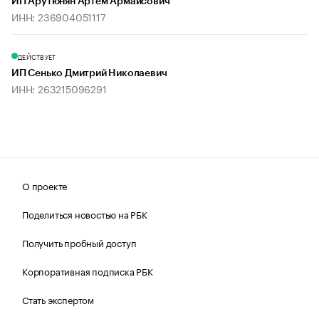
ИП Арутюнян Артём Армаисович
ИНН: 236904051117
ДЕЙСТВУЕТ
ИП Сенько Дмитрий Николаевич
ИНН: 263215096291
О проекте
Поделиться новостью на РБК
Получить пробный доступ
Корпоративная подписка РБК
Стать экспертом