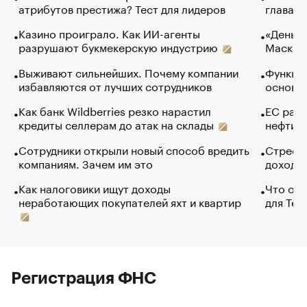
атрибутов престижа? Тест для лидеров
глава к
Казино проиграло. Как ИИ-агенты
«Деньги
разрушают букмекерскую индустрию
Маск в 
Выживают сильнейших. Почему компании
Функции
избавляются от лучших сотрудников
основ э
Как банк Wildberries резко нарастил
ЕС раз
кредиты селлерам до атак на склады
нефти —
Сотрудники открыли новый способ вредить
Стресс 
компаниям. Зачем им это
доходов
Как налоговики ищут доходы
Что обв
неработающих покупателей яхт и квартир
для Tel
Регистрация ФНС