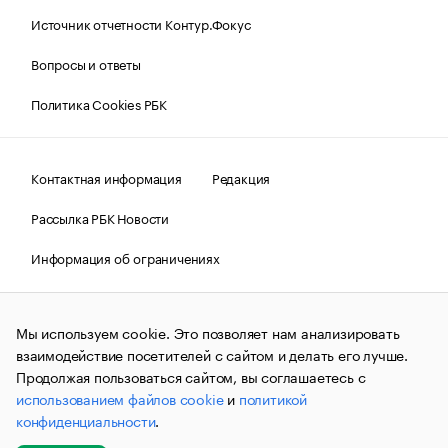
Источник отчетности Контур.Фокус
Вопросы и ответы
Политика Cookies РБК
Контактная информация
Редакция
Рассылка РБК Новости
Информация об ограничениях
Правовая информация
О соблюдении авторских прав
Мы используем cookie. Это позволяет нам анализировать
© АО «РОСБИЗНЕСКОНСАЛТИНГ»,
1995–2026.
Сообщения
и материалы информационного агентства «РБК»
взаимодействие посетителей с сайтом и делать его лучше.
(зарегистрировано Федеральной службой по надзору в сфере
Продолжая пользоваться сайтом, вы соглашаетесь с
связи, информационных технологий и массовых
использованием файлов cookie
и
политикой
коммуникаций (Роскомнадзор) 09.12.2015 за номером ИА
№ФС77-63848) сопровождаются пометкой «РБК». Отдельные
конфиденциальности
.
публикации могут содержать информацию,
не предназначенную для пользователей