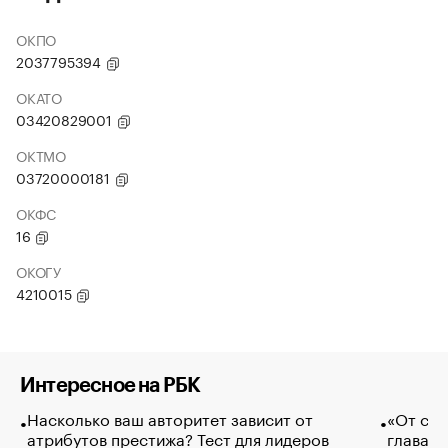
ОКПО
2037795394
ОКАТО
03420829001
ОКТМО
03720000181
ОКФС
16
ОКОГУ
4210015
Интересное на РБК
Насколько ваш авторитет зависит от
«От спо
атрибутов престижа? Тест для лидеров
глава к