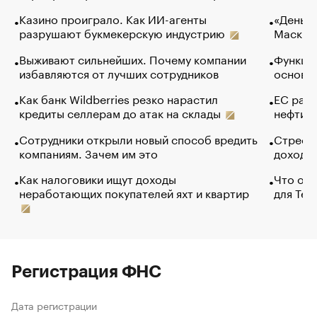
Казино проиграло. Как ИИ-агенты
«Деньги
разрушают букмекерскую индустрию
Маск в 
Выживают сильнейших. Почему компании
Функции
избавляются от лучших сотрудников
основ э
Как банк Wildberries резко нарастил
ЕС раз
кредиты селлерам до атак на склады
нефти —
Сотрудники открыли новый способ вредить
Стресс 
компаниям. Зачем им это
доходов
Как налоговики ищут доходы
Что обв
неработающих покупателей яхт и квартир
для Tel
Регистрация ФНС
Дата регистрации