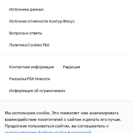
Источники данных
Источник отчетности Контур.Фокус
Вопросы и ответы
Политика Cookies РБК
Контактная информация
Редакция
Рассылка РБК Новости
Информация об ограничениях
Правовая информация
О соблюдении авторских прав
Мы используем cookie. Это позволяет нам анализировать
© АО «РОСБИЗНЕСКОНСАЛТИНГ»,
1995–2026.
Сообщения
и материалы информационного агентства «РБК»
взаимодействие посетителей с сайтом и делать его лучше.
(зарегистрировано Федеральной службой по надзору в сфере
Продолжая пользоваться сайтом, вы соглашаетесь с
связи, информационных технологий и массовых
использованием файлов cookie
и
политикой
коммуникаций (Роскомнадзор) 09.12.2015 за номером ИА