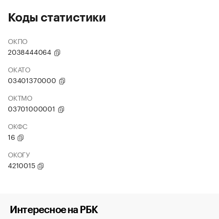
Коды статистики
ОКПО
2038444064
ОКАТО
03401370000
ОКТМО
03701000001
ОКФС
16
ОКОГУ
4210015
Интересное на РБК