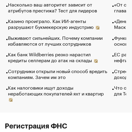
Насколько ваш авторитет зависит от
«От спо
атрибутов престижа? Тест для лидеров
глава к
Казино проиграло. Как ИИ-агенты
«Деньги
разрушают букмекерскую индустрию
Маск в 
Выживают сильнейших. Почему компании
Функции
избавляются от лучших сотрудников
основ э
Как банк Wildberries резко нарастил
ЕС раз
кредиты селлерам до атак на склады
нефти —
Сотрудники открыли новый способ вредить
Стресс 
компаниям. Зачем им это
доходов
Как налоговики ищут доходы
Что обв
неработающих покупателей яхт и квартир
для Tel
Регистрация ФНС