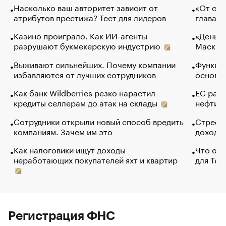
Насколько ваш авторитет зависит от
«От спо
атрибутов престижа? Тест для лидеров
глава к
Казино проиграло. Как ИИ-агенты
«Деньги
разрушают букмекерскую индустрию
Маск в 
Выживают сильнейших. Почему компании
Функции
избавляются от лучших сотрудников
основ э
Как банк Wildberries резко нарастил
ЕС раз
кредиты селлерам до атак на склады
нефти —
Сотрудники открыли новый способ вредить
Стресс 
компаниям. Зачем им это
доходов
Как налоговики ищут доходы
Что обв
неработающих покупателей яхт и квартир
для Tel
Регистрация ФНС