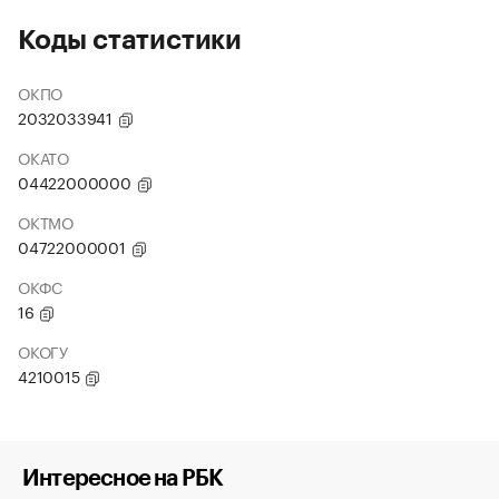
Коды статистики
ОКПО
2032033941
ОКАТО
04422000000
ОКТМО
04722000001
ОКФС
16
ОКОГУ
4210015
Интересное на РБК