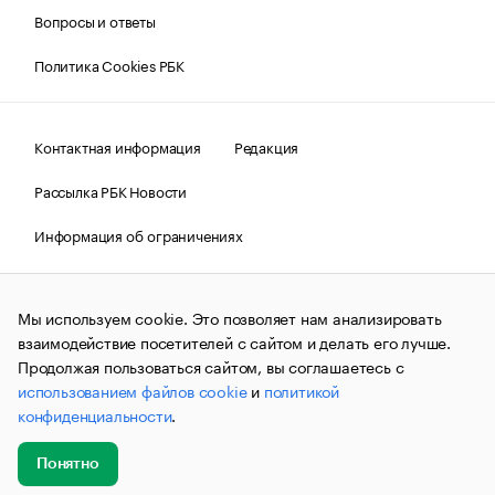
Вопросы и ответы
Политика Cookies РБК
Контактная информация
Редакция
Рассылка РБК Новости
Информация об ограничениях
Правовая информация
О соблюдении авторских прав
Мы используем cookie. Это позволяет нам анализировать
© АО «РОСБИЗНЕСКОНСАЛТИНГ»,
1995–2026.
Сообщения
и материалы информационного агентства «РБК»
взаимодействие посетителей с сайтом и делать его лучше.
(зарегистрировано Федеральной службой по надзору в сфере
Продолжая пользоваться сайтом, вы соглашаетесь с
связи, информационных технологий и массовых
использованием файлов cookie
и
политикой
коммуникаций (Роскомнадзор) 09.12.2015 за номером ИА
№ФС77-63848) сопровождаются пометкой «РБК». Отдельные
конфиденциальности
.
публикации могут содержать информацию,
не предназначенную для пользователей
до 18 лет.
companycardsfeedback@rbc.ru
Понятно
Добавить