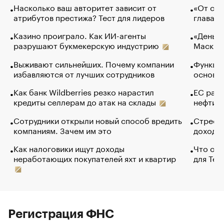
Насколько ваш авторитет зависит от
«От спо
атрибутов престижа? Тест для лидеров
глава к
Казино проиграло. Как ИИ-агенты
«Деньги
разрушают букмекерскую индустрию
Маск в 
Выживают сильнейших. Почему компании
Функции
избавляются от лучших сотрудников
основ э
Как банк Wildberries резко нарастил
ЕС раз
кредиты селлерам до атак на склады
нефти —
Сотрудники открыли новый способ вредить
Стресс 
компаниям. Зачем им это
доходов
Как налоговики ищут доходы
Что обв
неработающих покупателей яхт и квартир
для Tel
Регистрация ФНС