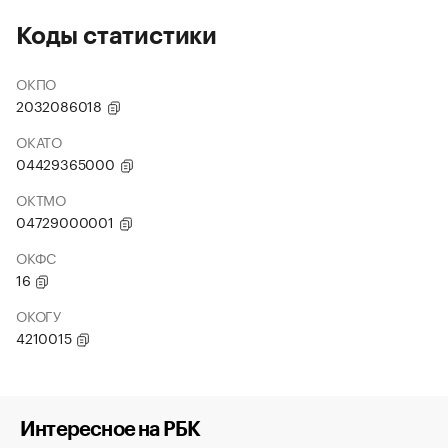
Коды статистики
ОКПО
2032086018
ОКАТО
04429365000
ОКТМО
04729000001
ОКФС
16
ОКОГУ
4210015
Интересное на РБК