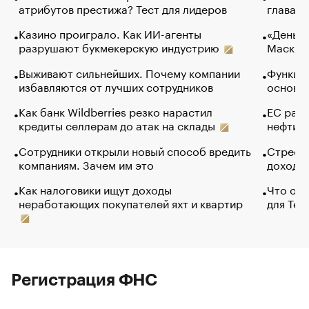
атрибутов престижа? Тест для лидеров
глава к
Казино проиграло. Как ИИ-агенты
«Деньги
разрушают букмекерскую индустрию
Маск в 
Выживают сильнейших. Почему компании
Функции
избавляются от лучших сотрудников
основ э
Как банк Wildberries резко нарастил
ЕС раз
кредиты селлерам до атак на склады
нефти —
Сотрудники открыли новый способ вредить
Стресс 
компаниям. Зачем им это
доходов
Как налоговики ищут доходы
Что обв
неработающих покупателей яхт и квартир
для Tel
Регистрация ФНС