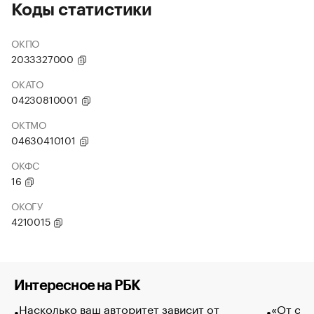
Коды статистики
ОКПО
2033327000
ОКАТО
04230810001
ОКТМО
04630410101
ОКФС
16
ОКОГУ
4210015
Интересное на РБК
Насколько ваш авторитет зависит от
«От спо