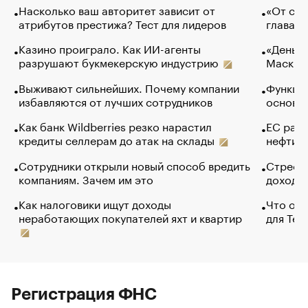
Насколько ваш авторитет зависит от
«От спо
атрибутов престижа? Тест для лидеров
глава к
Казино проиграло. Как ИИ-агенты
«Деньги
разрушают букмекерскую индустрию
Маск в 
Выживают сильнейших. Почему компании
Функции
избавляются от лучших сотрудников
основ э
Как банк Wildberries резко нарастил
ЕС раз
кредиты селлерам до атак на склады
нефти —
Сотрудники открыли новый способ вредить
Стресс 
компаниям. Зачем им это
доходов
Как налоговики ищут доходы
Что обв
неработающих покупателей яхт и квартир
для Tel
Регистрация ФНС