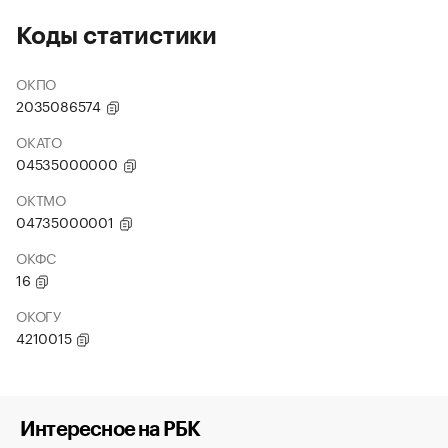
Коды статистики
ОКПО
2035086574
ОКАТО
04535000000
ОКТМО
04735000001
ОКФС
16
ОКОГУ
4210015
Интересное на РБК