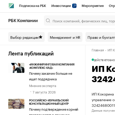
Подписка на РБК
Инвестиции
Мероприятия
Отр
Спорт
Школа управления РБК
РБК Образование
РБ
РБК Компании
Город
Стиль
Крипто
РБК Бизнес-среда
Дискусси
Выбор редакции
Менеджмент и HR
Право и бухгал
Спецпроекты СПб
Конференции СПб
Спецпроекты
Главная
ИП К
Технологии и медиа
Финансы
Рынок наличной валют
Лента публикаций
ДЕЙСТВУЕТ
ОБНО
«ИНЖИНИРИНГОВАЯ КОМПАНИЯ
ИП К
«КОМПЛЕКС КАД»
Почему заказчик больше не
3242
ищет подрядчика
Мнение эксперта
7 августа 2026
ИП Кокорина 
управление 
РОССИЙСКО-ИЗРАИЛЬСКИЙ
32424680011
КОНСУЛЬТАЦИОННЫЙ ЦЕНТР
Почему подтверждение корней
Данные получен
превращается в архивное