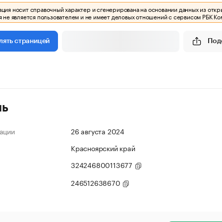
ия носит справочный характер и сгенерирована на основании данных из откр
 не является пользователем и не имеет деловых отношений с сервисом РБК Ко
Под
лять страницей
ль
ации
26 августа 2024
Красноярский край
324246800113677
246512638670