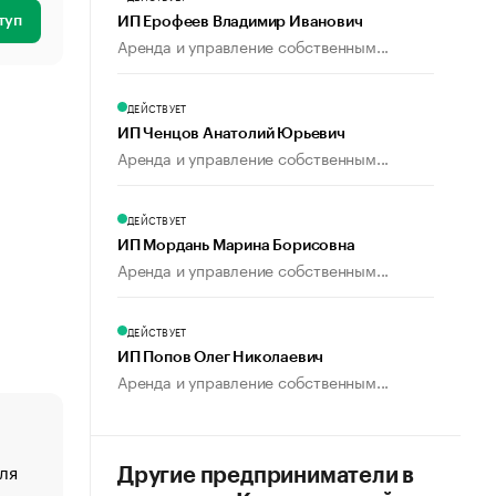
туп
ИП Ерофеев Владимир Иванович
Аренда и управление собственным...
ДЕЙСТВУЕТ
ИП Ченцов Анатолий Юрьевич
Аренда и управление собственным...
ДЕЙСТВУЕТ
ИП Мордань Марина Борисовна
Аренда и управление собственным...
ДЕЙСТВУЕТ
ИП Попов Олег Николаевич
Аренда и управление собственным...
ля
«От спорта тело стареет иначе». Как живет глава ко
Другие предприниматели в
создавшей GTA