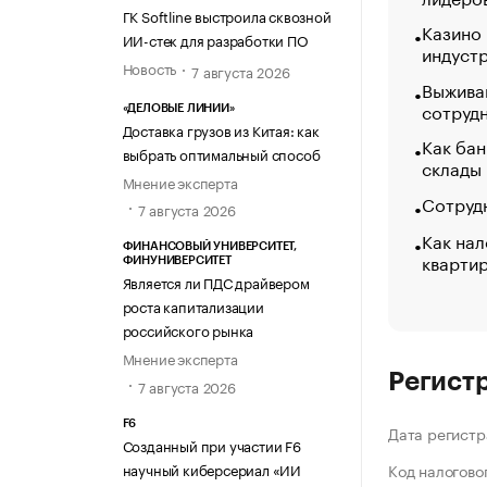
ГК Softline выстроила сквозной
Казино
ИИ-стек для разработки ПО
индуст
Новость
7 августа 2026
Выжива
сотруд
«ДЕЛОВЫЕ ЛИНИИ»
Доставка грузов из Китая: как
Как бан
выбрать оптимальный способ
склады
Мнение эксперта
Сотрудн
7 августа 2026
Как нал
ФИНАНСОВЫЙ УНИВЕРСИТЕТ,
кварти
ФИНУНИВЕРСИТЕТ
Является ли ПДС драйвером
роста капитализации
российского рынка
Мнение эксперта
Регист
7 августа 2026
F6
Дата регистр
Созданный при участии F6
научный киберсериал «ИИ
Код налогово