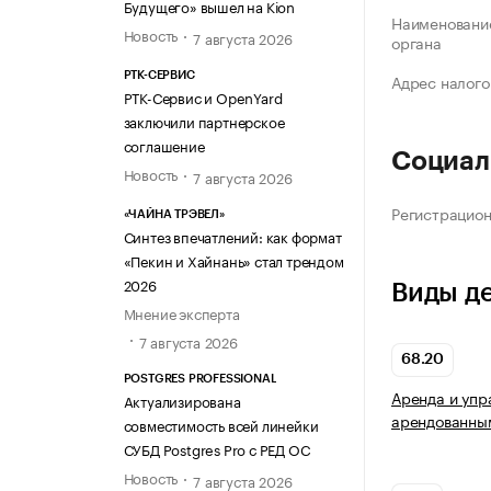
Будущего» вышел на Kion
Наименование
Новость
7 августа 2026
органа
РТК-СЕРВИС
Адрес налого
РТК-Сервис и OpenYard
заключили партнерское
соглашение
Социал
Новость
7 августа 2026
Регистрацио
«ЧАЙНА ТРЭВЕЛ»
Синтез впечатлений: как формат
«Пекин и Хайнань» стал трендом
2026
Виды д
Мнение эксперта
7 августа 2026
68.20
POSTGRES PROFESSIONAL
Аренда и упр
Актуализирована
арендованны
совместимость всей линейки
СУБД Postgres Pro с РЕД ОС
Новость
7 августа 2026