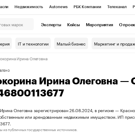
асли
Недвижимость
Autonews
РБК Компании
Телеканал
Р
К Курсы
РБК Life
Тренды
Визионеры
Национальные проекты
Эксперты
Кейсы
Мероприятия
О прое
онный клуб
Исследования
Кредитные рейтинги
Франшизы
Г
терия
IT и технологии
Малый бизнес
Маркетинг и прода
Проверка контрагентов
Политика
Экономика
Бизнес
окорина Ирина Олеговна
ы
ВЛЕНО
окорина Ирина Олеговна —
46800113677
Ирина Олеговна зарегистрирован 26.08.2024, в регионе — Красноя
собственным или арендованным недвижимым имуществом. ИП прис
3677.
ы из публичных государственных источников.