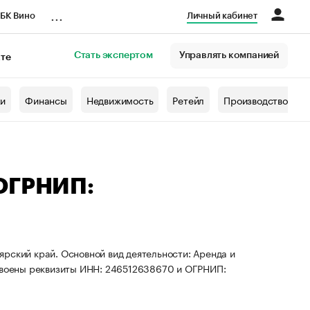
...
БК Вино
Личный кабинет
Стать экспертом
Управлять компанией
кте
азета
жи
Финансы
Недвижимость
Ретейл
Производство
 ОГРНИП:
рский край. Основной вид деятельности: Аренда и
воены реквизиты ИНН: 246512638670 и ОГРНИП: