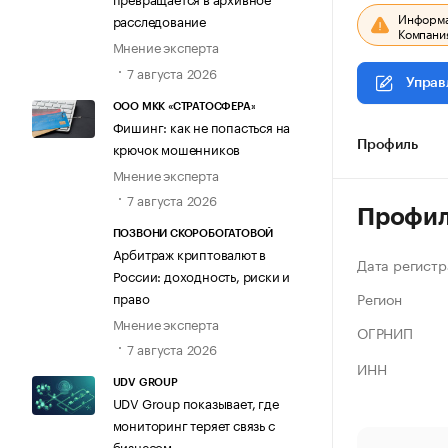
Информац
расследование
Компания
Мнение эксперта
7 августа 2026
Управ
ООО МКК «СТРАТОСФЕРА»
Фишинг: как не попасться на
крючок мошенников
Профиль
Мнение эксперта
7 августа 2026
Профи
ПОЗВОНИ СКОРОБОГАТОВОЙ
Арбитраж криптовалют в
Дата регистр
России: доходность, риски и
Регион
право
Мнение эксперта
ОГРНИП
7 августа 2026
ИНН
UDV GROUP
UDV Group показывает, где
мониторинг теряет связь с
бизнесом