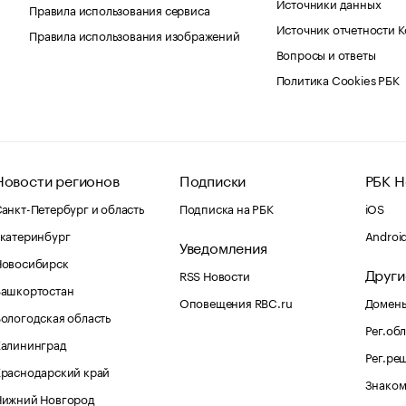
Источники данных
Правила использования сервиса
Источник отчетности 
Правила использования изображений
Вопросы и ответы
Политика Cookies РБК
Новости регионов
Подписки
РБК Н
анкт-Петербург и область
Подписка на РБК
iOS
катеринбург
Androi
Уведомления
Новосибирск
Други
RSS Новости
Башкортостан
Оповещения RBC.ru
Домены
ологодская область
Рег.об
Калининград
Рег.ре
раснодарский край
Знаком
Нижний Новгород