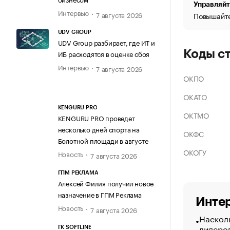
Управляйт
Интервью
7 августа 2026
Повышайте
UDV GROUP
UDV Group разбирает, где ИТ и
Коды с
ИБ расходятся в оценке сбоя
Интервью
7 августа 2026
ОКПО
ОКАТО
KENGURU PRO
ОКТМО
KENGURU PRO проведет
несколько дней спорта на
ОКФС
Болотной площади в августе
ОКОГУ
Новость
7 августа 2026
ГПМ РЕКЛАМА
Алексей Филия получил новое
назначение в ГПМ Реклама
Интер
Новость
7 августа 2026
Насколь
лидеро
ГК SOFTLINE