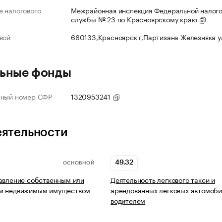
 налогового
Межрайонная инспекция Федеральной налог
службы № 23 по Красноярскому краю
вой
660133,Красноярск г,Партизана Железняка 
ьные фонды
нный номер СФР
1320953241
еятельности
49.32
ОСНОВНОЙ
авление собственным или
Деятельность легкового такси и
м недвижимым имуществом
арендованных легковых автомоби
водителем