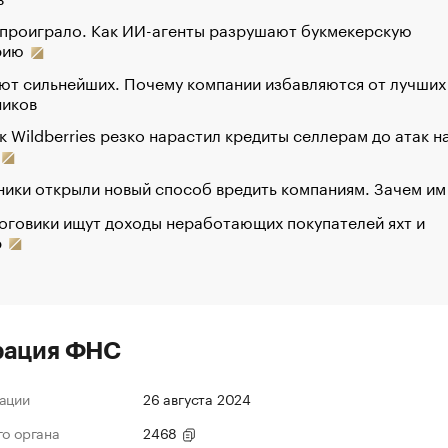
 проиграло. Как ИИ-агенты разрушают букмекерскую
рию
ют сильнейших. Почему компании избавляются от лучших
ников
к Wildberries резко нарастил кредиты селлерам до атак н
ики открыли новый способ вредить компаниям. Зачем им
оговики ищут доходы неработающих покупателей яхт и
р
рация ФНС
ации
26 августа 2024
го органа
2468