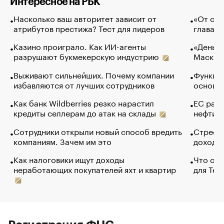
Интересное на РБК
Насколько ваш авторитет зависит от
«От спо
атрибутов престижа? Тест для лидеров
глава к
Казино проиграло. Как ИИ-агенты
«Деньги
разрушают букмекерскую индустрию
Маск в 
Выживают сильнейших. Почему компании
Функции
избавляются от лучших сотрудников
основ э
Как банк Wildberries резко нарастил
ЕС раз
кредиты селлерам до атак на склады
нефти —
Сотрудники открыли новый способ вредить
Стресс 
компаниям. Зачем им это
доходов
Как налоговики ищут доходы
Что обв
неработающих покупателей яхт и квартир
для Tel