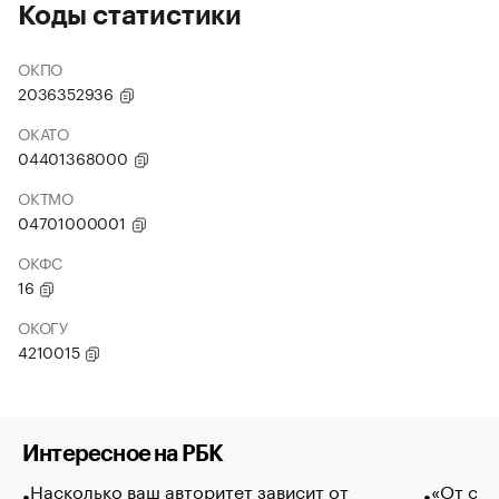
Коды статистики
ОКПО
2036352936
ОКАТО
04401368000
ОКТМО
04701000001
ОКФС
16
ОКОГУ
4210015
Интересное на РБК
Насколько ваш авторитет зависит от
«От спо