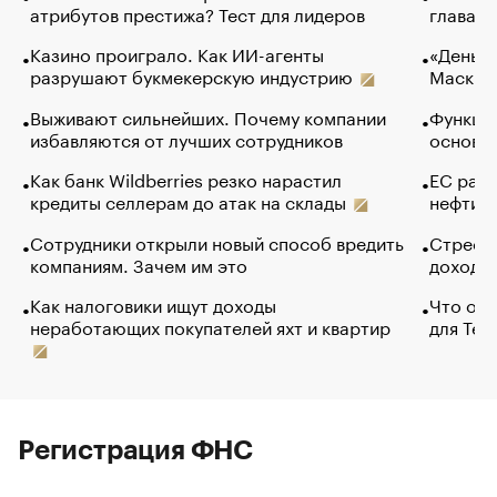
атрибутов престижа? Тест для лидеров
глава к
Казино проиграло. Как ИИ-агенты
«Деньги
разрушают букмекерскую индустрию
Маск в 
Выживают сильнейших. Почему компании
Функции
избавляются от лучших сотрудников
основ э
Как банк Wildberries резко нарастил
ЕС раз
кредиты селлерам до атак на склады
нефти —
Сотрудники открыли новый способ вредить
Стресс 
компаниям. Зачем им это
доходов
Как налоговики ищут доходы
Что обв
неработающих покупателей яхт и квартир
для Tel
Регистрация ФНС