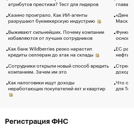
атрибутов престижа? Тест для лидеров
глава к
Казино проиграло. Как ИИ-агенты
«Деньги
разрушают букмекерскую индустрию
Маск в 
Выживают сильнейших. Почему компании
Функции
избавляются от лучших сотрудников
основ э
Как банк Wildberries резко нарастил
ЕС раз
кредиты селлерам до атак на склады
нефти —
Сотрудники открыли новый способ вредить
Стресс 
компаниям. Зачем им это
доходов
Как налоговики ищут доходы
Что обв
неработающих покупателей яхт и квартир
для Tel
Регистрация ФНС