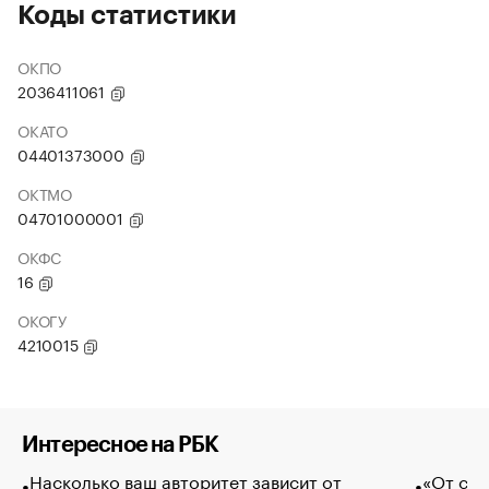
Коды статистики
ОКПО
2036411061
ОКАТО
04401373000
ОКТМО
04701000001
ОКФС
16
ОКОГУ
4210015
Интересное на РБК
Насколько ваш авторитет зависит от
«От спо