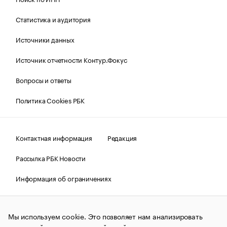
Статистика и аудитория
Источники данных
Источник отчетности Контур.Фокус
Вопросы и ответы
Политика Cookies РБК
Контактная информация
Редакция
Рассылка РБК Новости
Информация об ограничениях
Правовая информация
О соблюдении авторских прав
Мы используем cookie. Это позволяет нам анализировать
© АО «РОСБИЗНЕСКОНСАЛТИНГ»,
1995–2026.
Сообщения
и материалы информационного агентства «РБК»