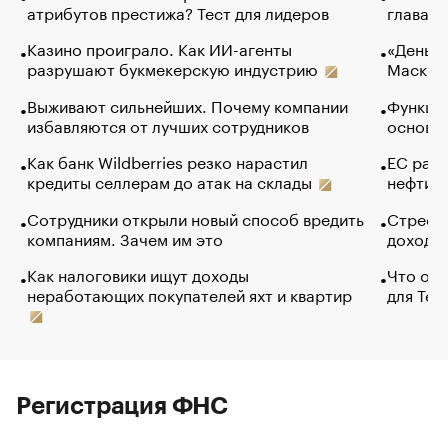
атрибутов престижа? Тест для лидеров
глава к
Казино проиграло. Как ИИ-агенты
«Деньги
разрушают букмекерскую индустрию
Маск в 
Выживают сильнейших. Почему компании
Функции
избавляются от лучших сотрудников
основ э
Как банк Wildberries резко нарастил
ЕС раз
кредиты селлерам до атак на склады
нефти —
Сотрудники открыли новый способ вредить
Стресс 
компаниям. Зачем им это
доходов
Как налоговики ищут доходы
Что обв
неработающих покупателей яхт и квартир
для Tel
Регистрация ФНС