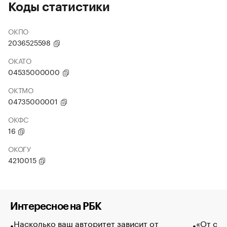
Коды статистики
ОКПО
2036525598
ОКАТО
04535000000
ОКТМО
04735000001
ОКФС
16
ОКОГУ
4210015
Интересное на РБК
Насколько ваш авторитет зависит от
«От спо