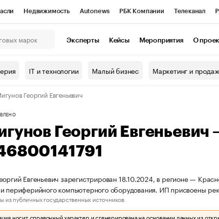
асли
Недвижимость
Autonews
РБК Компании
Телеканал
Р
К Курсы
РБК Life
Тренды
Визионеры
Национальные проекты
Эксперты
Кейсы
Мероприятия
О прое
онный клуб
Исследования
Кредитные рейтинги
Франшизы
Г
терия
IT и технологии
Малый бизнес
Маркетинг и прода
Проверка контрагентов
Политика
Экономика
Бизнес
игунов Георгий Евгеньевич
ы
ВЛЕНО
игунов Георгий Евгеньевич
46800141791
еоргий Евгеньевич зарегистрирован 18.10.2024, в регионе — Красн
и периферийного компьютерного оборудования. ИП присвоены ре
ы из публичных государственных источников.
ия носит справочный характер и сгенерирована на основании данных из откр