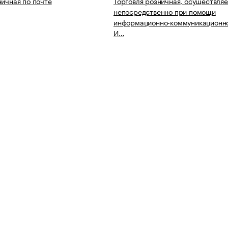
ничная по почте
Торговля розничная, осуществля
непосредственно при помощи
информационно-коммуникационно
И…