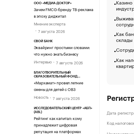
Казино
ООО «МЕДИА-ДОКТОР»
индуст
Зачем FMCG-бренду ТВ-реклама
в эпоху диджитал
Выжива
сотруд
Мнение эксперта
7 августа 2026
Как бан
склады
СВОЙ БАНК
Эквайринг простыми словами:
Сотрудн
что нужно знать бизнесу
Как нал
Интервью
7 августа 2026
кварти
БЛАГОТВОРИТЕЛЬНЫЙ
ОБРАЗОВАТЕЛЬНЫЙ ФОНД
«МАРХАМАТ»
«Мархамат» провел летние
смены для детей с ОВЗ
Новость
7 августа 2026
Регист
ИССЛЕДОВАТЕЛЬСКИЙ ЦЕНТР «АБП»
Дата регистр
(ABL)
Рейтинг как капитал: кому
Код налогово
принадлежит цифровая
репутация на платформах
Наименование