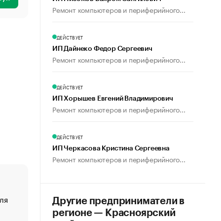
Ремонт компьютеров и периферийного...
ДЕЙСТВУЕТ
ИП Дайнеко Федор Сергеевич
Ремонт компьютеров и периферийного...
ДЕЙСТВУЕТ
ИП Хорышев Евгений Владимирович
Ремонт компьютеров и периферийного...
ДЕЙСТВУЕТ
ИП Черкасова Кристина Сергеевна
Ремонт компьютеров и периферийного...
ля
«От спорта тело стареет иначе». Как живет глава ко
Другие предприниматели в
создавшей GTA
регионе — Красноярский