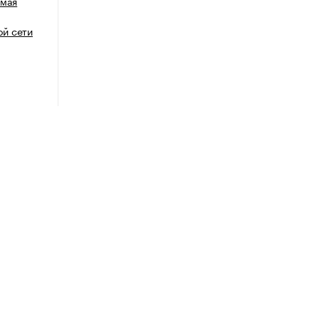
емая
й сети