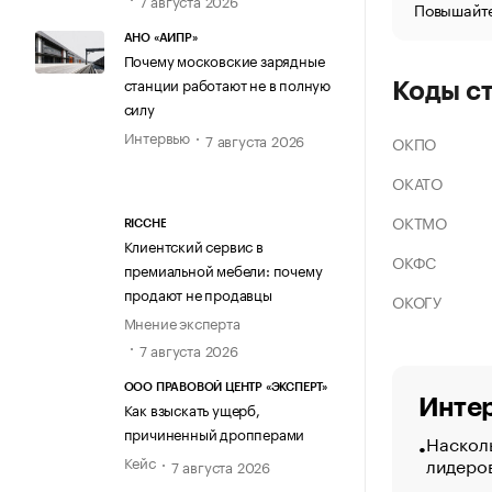
Повышайте
АНО «АИПР»
Почему московские зарядные
станции работают не в полную
Коды с
силу
Интервью
7 августа 2026
ОКПО
ОКАТО
ОКТМО
RICCHE
Клиентский сервис в
ОКФС
премиальной мебели: почему
продают не продавцы
ОКОГУ
Мнение эксперта
7 августа 2026
ООО ПРАВОВОЙ ЦЕНТР «ЭКСПЕРТ»
Интер
Как взыскать ущерб,
причиненный дропперами
Насколь
лидеро
Кейс
7 августа 2026