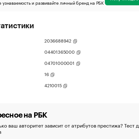
 узнаваемость и развивайте личный бренд на РБК
татистики
2036688942
04401365000
04701000001
16
4210015
есное на РБК
ко ваш авторитет зависит от атрибутов престижа? Тест д
в