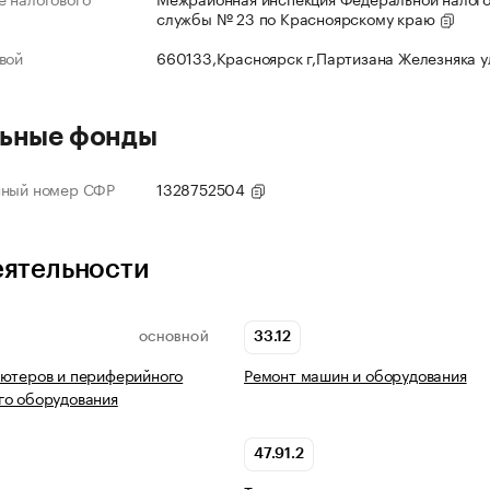
службы № 23 по Красноярскому краю
вой
660133,Красноярск г,Партизана Железняка 
ьные фонды
нный номер СФР
1328752504
еятельности
33.12
ОСНОВНОЙ
ьютеров и периферийного
Ремонт машин и оборудования
го оборудования
47.91.2