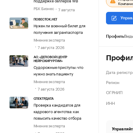
поддержке селлеров WB
Компания
РБК Бизнес
7 августа
Управ
ПОВЕСТОК.НЕТ
Нужен ли военный билет для
получения загранпаспорта
Профиль
Виды
Мнение эксперта
7 августа 2026
Профи
АО «ДЕЛОВОЙ ЦЕНТР
НЕЙРОХИРУРГИИ»
Судорожные приступы: что
Дата регистр
нужно знать пациенту
Мнение эксперта
Регион
7 августа 2026
ОГРНИП
СПЕКТРДАТА
ИНН
Проверка кандидатов для
кадрового агентства: как
повысить качество отбора
Мнение эксперта
Управляйт
7 августа 2026