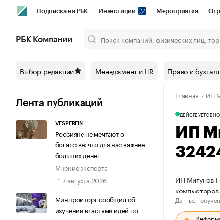
Подписка на РБК
Инвестиции
Мероприятия
Отр
Спорт
Школа управления РБК
РБК Образование
РБ
РБК Компании
Город
Стиль
Крипто
РБК Бизнес-среда
Дискусси
Выбор редакции
Менеджмент и HR
Право и бухгал
Спецпроекты СПб
Конференции СПб
Спецпроекты
Главная
ИП М
Технологии и медиа
Финансы
Рынок наличной валют
Лента публикаций
ДЕЙСТВУЕТ
ОБНО
VESPERFIN
ИП М
Россияне не мечтают о
богатстве: что для нас важнее
3242
больших денег
Мнение эксперта
ИП Мигунов Г
7 августа 2026
компьютеров 
Минпромторг сообщил об
Данные получен
изучении властями идей по
Информац