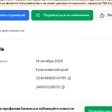
 не является пользователем и не имеет деловых отношений с сервисом РБК Ко
Подписаться на изменения
По
лять страницей
 деятельности
ль
ации
18 октября 2024
Красноярский край
324246800141791
246110239570
е профилем бизнеса и публикуйте новости
Получить дос