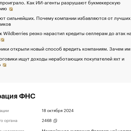
 проиграло. Как ИИ-агенты разрушают букмекерскую
рию
ют сильнейших. Почему компании избавляются от лучших
ников
к Wildberries резко нарастил кредиты селлерам до атак н
ики открыли новый способ вредить компаниям. Зачем им
оговики ищут доходы неработающих покупателей яхт и
р
рация ФНС
ации
18 октября 2024
го органа
2468
 налогового
Межрайонная инспекция Федеральной налог