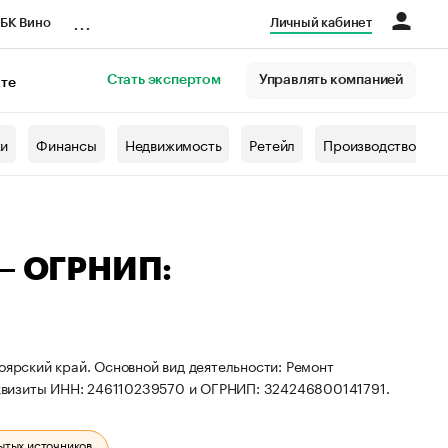
...
БК Вино
Личный кабинет
Стать экспертом
Управлять компанией
кте
азета
жи
Финансы
Недвижимость
Ретейл
Производство
 — ОГРНИП:
оярский край. Основной вид деятельности: Ремонт
квизиты ИНН: 246110239570 и ОГРНИП: 324246800141791.
ытых источников.