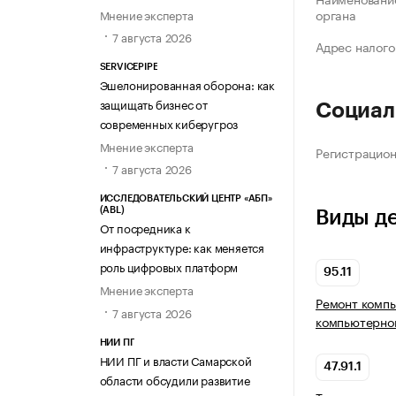
органа
Мнение эксперта
7 августа 2026
Адрес налого
SERVICEPIPE
Эшелонированная оборона: как
защищать бизнес от
Социал
современных киберугроз
Мнение эксперта
Регистрацио
7 августа 2026
ИССЛЕДОВАТЕЛЬСКИЙ ЦЕНТР «АБП»
(ABL)
Виды д
От посредника к
инфраструктуре: как меняется
роль цифровых платформ
95.11
Мнение эксперта
Ремонт комп
7 августа 2026
компьютерно
НИИ ПГ
НИИ ПГ и власти Самарской
47.91.1
области обсудили развитие